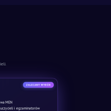
eli.
ZALECANY WYBÓR
owa MEN
czycieli i egzaminatorów