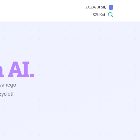
ZALOGUJ SIĘ
SZUKAJ
 AI.
owanego
cieli.