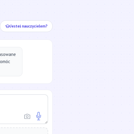
ej...
Jesteś nauczycielem?
pasowane
pomóc