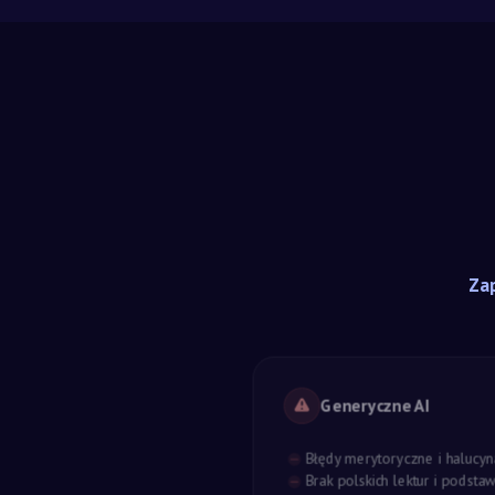
Zap
Generyczne AI
Błędy merytoryczne i halucyn
Brak polskich lektur i podst