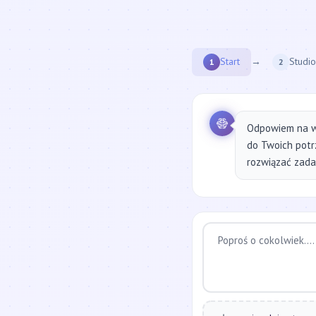
Start
→
Studio
1
2
Odpowiem na w
do Twoich potr
rozwiązać zadan