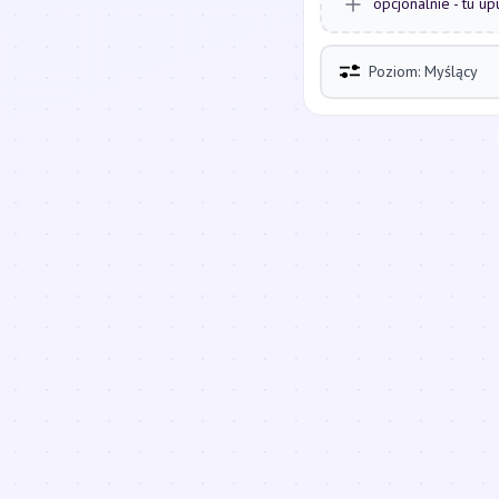
opcjonalnie - tu up
Poziom: Myślący