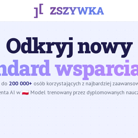
Odkryj nowy
ndard wsparcia
z do
200 000+
osób korzystających z najbardziej zaawans
enta AI w 🇵🇱 Model trenowany przez dyplomowanych nauczy