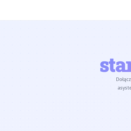
sta
Dołąc
asyst