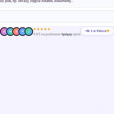
uść pliki, np. obrazy, zdjęcia notatek, dokumenty...
★★★★★
Nr 1 w Polsce
A
M
K
P
J
4.9/5 na podstawie
tysięcy
opinii