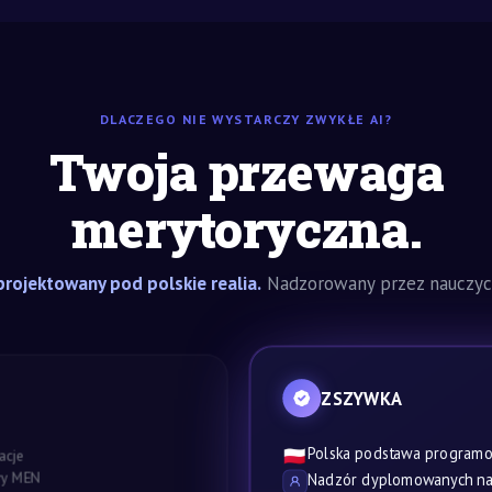
DLACZEGO NIE WYSTARCZY ZWYKŁE AI?
Twoja przewaga
merytoryczna.
rojektowany pod polskie realia.
Nadzorowany przez nauczyci
ZSZYWKA
Polska podstawa program
🇵🇱
acje
awy MEN
Nadzór dyplomowanych nau