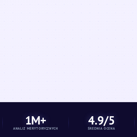
1M+
4.9/5
ANALIZ MERYTORYCZNYCH
ŚREDNIA OCENA