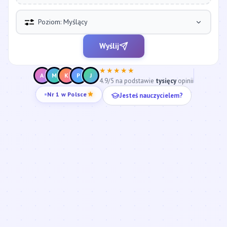
Poziom: Myślący
Wyślij
★★★★★
A
M
K
P
J
4.9/5 na podstawie
tysięcy
opinii
Jesteś nauczycielem?
Nr 1 w Polsce