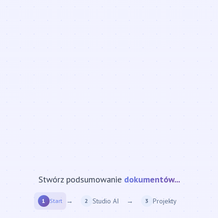
Stwórz podsumowanie
strony internetowej...
→
Studio AI
→
Projekty
1
Start
2
3