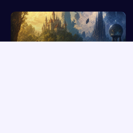
Konwencje literackie: baśniowa i fantastyczna
w literaturze polskiej
NAJNOWSZE PRACE
Które konkretne wersety z rozdziałów 33-35 Księgi Izajasza
→
można zastosować współcześnie w życiu codziennym?
Opowiadanie o Bilbo Bagginsie i jego przyjaciołach z „Hobbita”
→
Opinia wychowawcy o uczennicy z zaburzeniami zachowania i
→
spektrum autyzmu