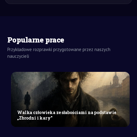
ZADANIA
Popularne prace
DOMOWE
WYPRACOWANIE
Przykładowe rozprawki przygotowane przez naszych
SZKOŁA
nauczycieli
PODSTAWOWA
Przemówienie
do
dyrekcji
i
grona
pedagogicznego,
w
Walka człowieka ze słabościami na podstawie
którym
„Zbrodni i kary”
udowodnisz,
że
warto...