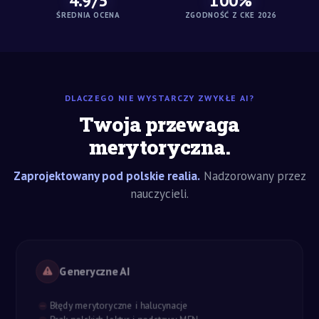
4.9/5
100%
ŚREDNIA OCENA
ZGODNOŚĆ Z CKE 2026
DLACZEGO NIE WYSTARCZY ZWYKŁE AI?
Twoja przewaga
merytoryczna.
Zaprojektowany pod polskie realia.
Nadzorowany przez
nauczycieli.
Generyczne AI
Błędy merytoryczne i halucynacje