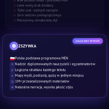
Brak polskich lektur i podstawy MEN
Lanie wody, brak struktury
Tylko czat - żadnych narzędzi
Zero nadzoru pedagogicznego
Maszynowy, nienaturalny styl
ZALECANY WYBÓR
ZSZYWKA
Polska podstawa programowa MEN
🇵🇱
Nadzór dyplomowanych nauczycieli i egzaminatorów
Logiczna struktura każdego tekstu
Mapy myśli, podcasty, quizy w jednym miejscu
1M+ przeanalizowanych materiałów
Naturalna narracja, wysoka jakość stylu