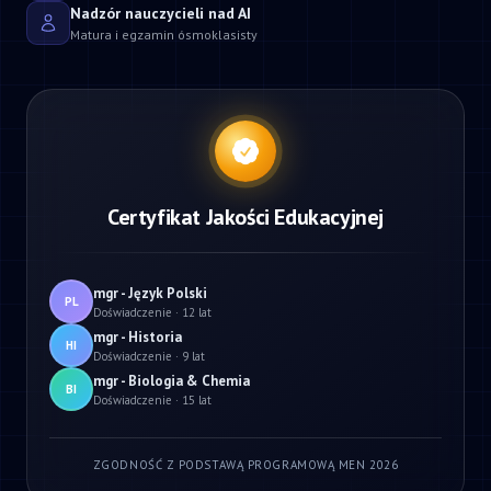
Nadzór nauczycieli nad AI
Matura i egzamin ósmoklasisty
Certyfikat Jakości Edukacyjnej
mgr - Język Polski
PL
Doświadczenie · 12 lat
mgr - Historia
HI
Doświadczenie · 9 lat
mgr - Biologia & Chemia
BI
Doświadczenie · 15 lat
ZGODNOŚĆ Z PODSTAWĄ PROGRAMOWĄ MEN 2026