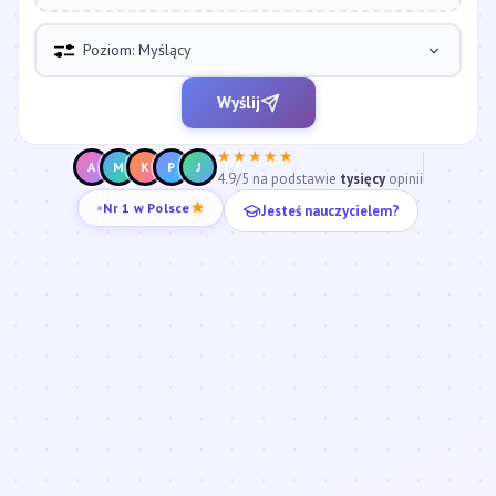
Poziom: Myślący
Wyślij
★★★★★
A
M
K
P
J
4.9/5 na podstawie
tysięcy
opinii
Jesteś nauczycielem?
Nr 1 w Polsce