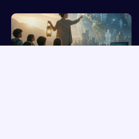
Nauczyciel jako współczesny przewodnik w
perspektywie nowoczesnego i zmieniającego...
NAJNOWSZE PRACE
Postępowanie sprawdzające i czynności w niezbędnym zakresie
→
Akumulatory kwasowo-ołowiowe: budowa, zasada działania i
→
zastosowanie
Różne postawy człowieka wobec ojczyzny na podstawie „Lalki”,
→
„Dziadów III” i „Potopu”