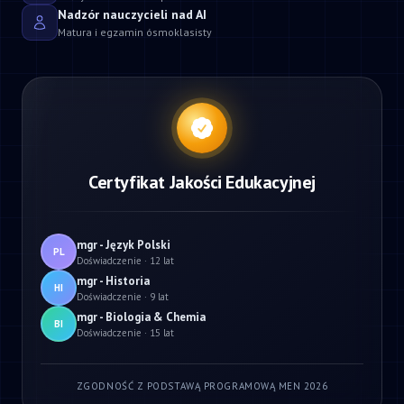
Nadzór nauczycieli nad AI
Matura i egzamin ósmoklasisty
Certyfikat Jakości Edukacyjnej
mgr - Język Polski
PL
Doświadczenie · 12 lat
mgr - Historia
HI
Doświadczenie · 9 lat
mgr - Biologia & Chemia
BI
Doświadczenie · 15 lat
ZGODNOŚĆ Z PODSTAWĄ PROGRAMOWĄ MEN 2026