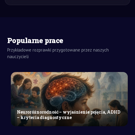
Popularne prace
Przykładowe rozprawki przygotowane przez naszych
nauczycieli
ZADANIA
DOMOWE
REFERAT
SZKOŁY
ŚREDNIE
Historia
Neuroróżnorodność – wyjaśnienie pojęcia, ADHD
i
– kryteria diagnostyczne
teraźniejszość
miasta
Świdwin