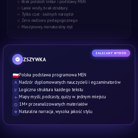
Brak polskich lektur i podstawy MEN
Lanie wody, brak struktury
Tylko czat - żadnych narzędzi
Zero nadzoru pedagogicznego
Maszynowy, nienaturalny styl
ZALECANY WYBÓR
ZSZYWKA
Polska podstawa programowa MEN
🇵🇱
Nadzór dyplomowanych nauczycieli i egzaminatorów
Logiczna struktura każdego tekstu
Mapy myśli, podcasty, quizy w jednym miejscu
1M+ przeanalizowanych materiałów
Naturalna narracja, wysoka jakość stylu