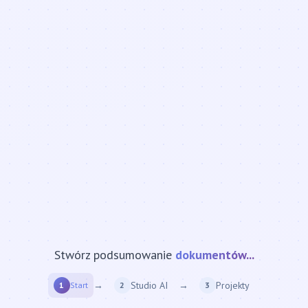
Stwórz podsumowanie
strony internetowej...
→
Studio AI
→
Projekty
1
Start
2
3