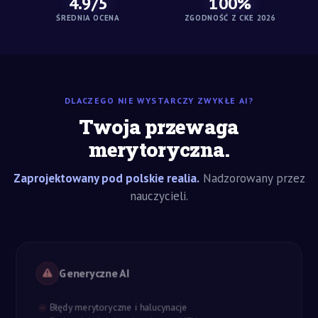
4.9/5
100%
ŚREDNIA OCENA
ZGODNOŚĆ Z CKE 2026
DLACZEGO NIE WYSTARCZY ZWYKŁE AI?
Twoja przewaga
merytoryczna.
Zaprojektowany pod polskie realia.
Nadzorowany przez
nauczycieli.
Generyczne AI
Błędy merytoryczne i halucynacje