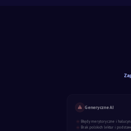
Zap
Generyczne AI
Błędy merytoryczne i halucyn
Brak polskich lektur i podst