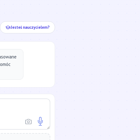
ej...
Jesteś nauczycielem?
pasowane
pomóc