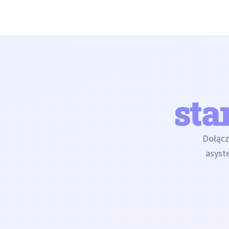
sta
Dołąc
asyst