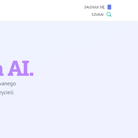
ZALOGUJ SIĘ
SZUKAJ
 AI.
owanego
cieli.