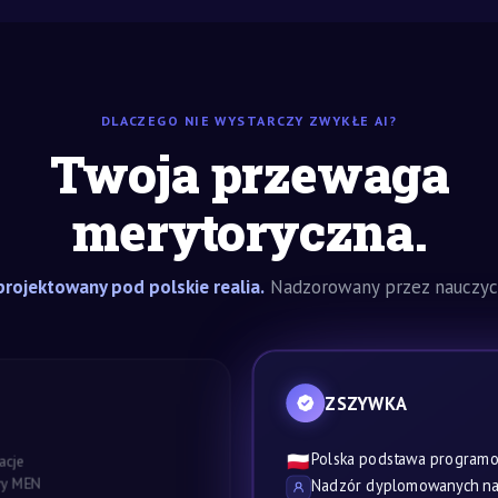
DLACZEGO NIE WYSTARCZY ZWYKŁE AI?
Twoja przewaga
merytoryczna.
rojektowany pod polskie realia.
Nadzorowany przez nauczyci
ZSZYWKA
Polska podstawa program
🇵🇱
acje
awy MEN
Nadzór dyplomowanych nau