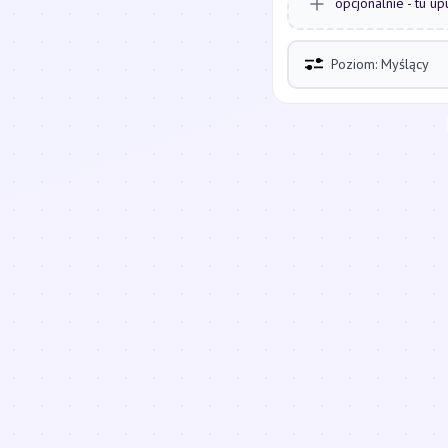
opcjonalnie - tu up
Poziom: Myślący