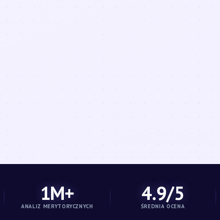
1M+
4.9/5
ANALIZ MERYTORYCZNYCH
ŚREDNIA OCENA