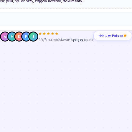
uść pliki, np. obrazy, zdjęcia notatek, dokumenty...
★★★★★
Nr 1 w Polsce
A
M
K
P
J
4.9/5 na podstawie
tysięcy
opinii