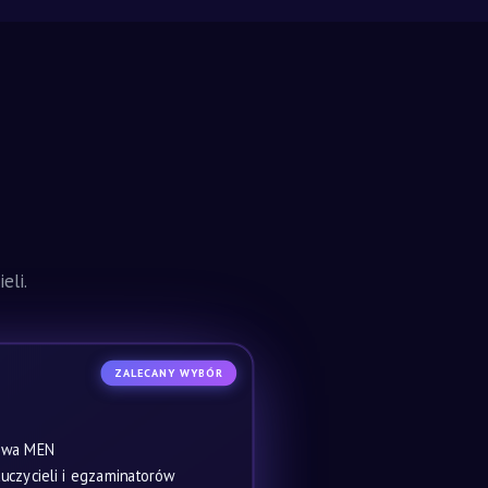
eli.
ZALECANY WYBÓR
owa MEN
czycieli i egzaminatorów