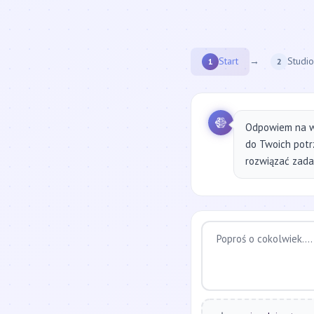
Start
→
Studio
1
2
Odpowiem na w
do Twoich potr
rozwiązać zadan