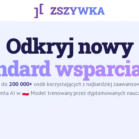
Odkryj nowy
ndard wsparcia
z do
200 000+
osób korzystających z najbardziej zaawans
enta AI w 🇵🇱 Model trenowany przez dyplomowanych nauczy