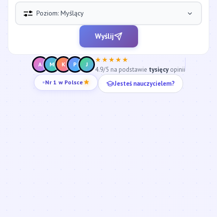
Poziom: Myślący
Wyślij
★★★★★
A
M
K
P
J
4.9/5 na podstawie
tysięcy
opinii
Jesteś nauczycielem?
Nr 1 w Polsce