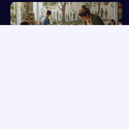
Współczesna dydaktyka i edukacja szkolna w
świetle teorii Deweya
NAJNOWSZE PRACE
Rola przeznaczenia w kreacji świata przedstawionego na
→
podstawie twórczości Orzeszkowej
Przemówienie o wrażliwości i uważności, które zmieniają życie
→
Człowiek „Zlagrowany” jako ofiara systemu w „Proszę państwa
→
do gazu”
Postawa odwagi i tchórzostwa na podstawie „Potopu” i