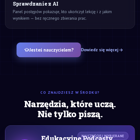
Sprawdzanie z AI
Panel postępów pokazuje, kto ukończył lekcję i z jakim
wynikiem — bez ręcznego zbierania prac.
Jesteś nauczycielem?
Dowiedz się więcej
CO ZNAJDZIESZ W ŚRODKU?
Narzędzia, które uczą.
Nie tylko piszą.
Edukacyjne Podcasty
NAJCZĘŚCIEJ WYBIERANE