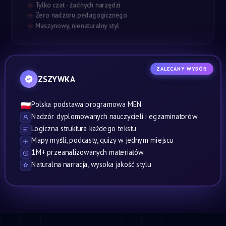
Tylko czat - żadnych narzędzi
Zero nadzoru pedagogicznego
Maszynowy, nienaturalny styl
ZALECANY WYBÓR
ZSZYWKA
Polska podstawa programowa MEN
🇵🇱
Nadzór dyplomowanych nauczycieli i egzaminatorów
Logiczna struktura każdego tekstu
Mapy myśli, podcasty, quizy w jednym miejscu
1M+ przeanalizowanych materiałów
Naturalna narracja, wysoka jakość stylu