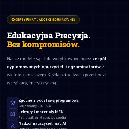
CERTYFIKAT JAKOŚCI EDUKACYJNEJ
Edukacyjna Precyzja.
Bez kompromisów.
Nasze modele są stale weryfikowane przez
zespół
dyplomowanych nauczycieli i egzaminatorów
z
wieloletnim stażem. Każda aktualizacja przechodzi
weryfikację merytoryczną.
Zgodne z podstawą programową
Rok szkolny 2025/26
Lektury i materiały MEN
Pełny zakres klas aż po studia
Nadzór nauczycieli nad AI
Matura i egzamin ósmoklasisty