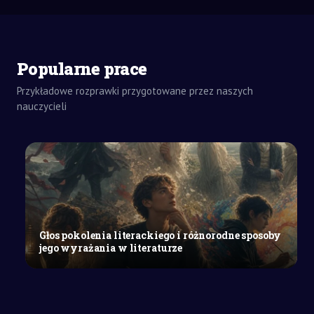
Popularne prace
Przykładowe rozprawki przygotowane przez naszych
nauczycieli
ZADANIA
DOMOWE
REFERAT
SZKOŁY
ŚREDNIE
Historia
Głos pokolenia literackiego i różnorodne sposoby
i
jego wyrażania w literaturze
teraźniejszość
miasta
Świdwin