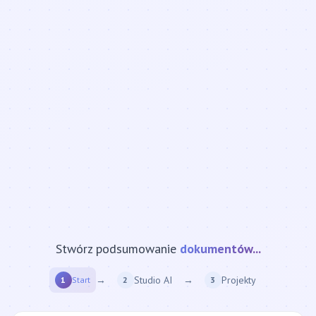
Stwórz podsumowanie
strony internetowej...
→
Studio AI
→
Projekty
1
Start
2
3