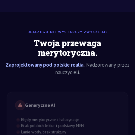
DLACZEGO NIE WYSTARCZY ZWYKŁE AI?
Twoja przewaga
merytoryczna.
Zaprojektowany pod polskie realia.
Nadzorowany przez
nauczycieli.
Generyczne AI
Błędy merytoryczne i halucynacje
Brak polskich lektur i podstawy MEN
Lanie wody, brak struktury