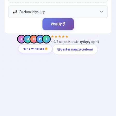
Poziom: Myślący
Wyślij
★★★★★
A
M
K
P
J
4.9/5 na podstawie
tysięcy
opinii
Jesteś nauczycielem?
Nr 1 w Polsce