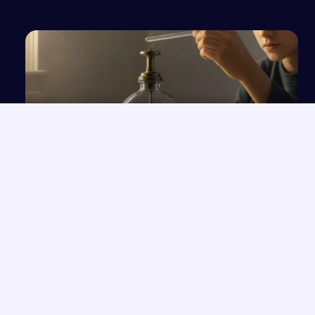
Doświadczenia elektryzowania ciał i zasada
działania elektroskopu
NAJNOWSZE PRACE
Rola przeznaczenia w kreacji świata przedstawionego na
→
podstawie twórczości Orzeszkowej
Przemówienie o wrażliwości i uważności, które zmieniają życie
→
Człowiek „Zlagrowany” jako ofiara systemu w „Proszę państwa
→
do gazu”