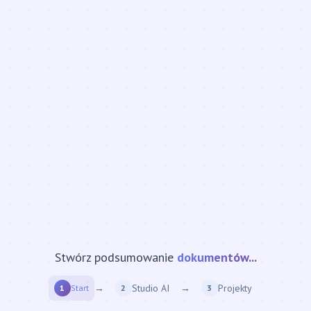
Stwórz podsumowanie
strony internetowej...
→
Studio AI
→
Projekty
1
Start
2
3