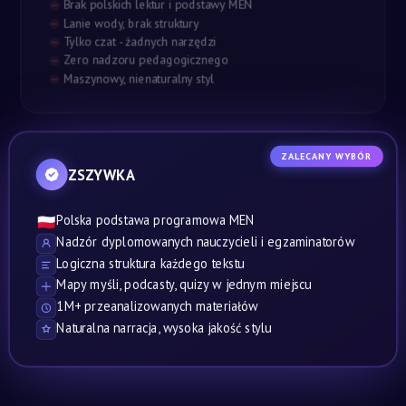
Brak polskich lektur i podstawy MEN
Lanie wody, brak struktury
Tylko czat - żadnych narzędzi
Zero nadzoru pedagogicznego
Maszynowy, nienaturalny styl
ZALECANY WYBÓR
ZSZYWKA
Polska podstawa programowa MEN
🇵🇱
Nadzór dyplomowanych nauczycieli i egzaminatorów
Logiczna struktura każdego tekstu
Mapy myśli, podcasty, quizy w jednym miejscu
1M+ przeanalizowanych materiałów
Naturalna narracja, wysoka jakość stylu