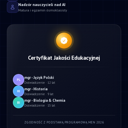
Nadzór nauczycieli nad AI
Matura i egzamin ósmoklasisty
Certyfikat Jakości Edukacyjnej
mgr - Język Polski
PL
Doświadczenie · 12 lat
mgr - Historia
HI
Doświadczenie · 9 lat
mgr - Biologia & Chemia
BI
Doświadczenie · 15 lat
ZGODNOŚĆ Z PODSTAWĄ PROGRAMOWĄ MEN 2026