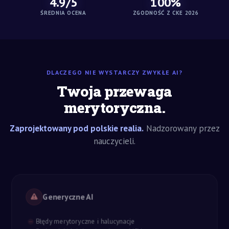
4.9/5
100%
ŚREDNIA OCENA
ZGODNOŚĆ Z CKE 2026
DLACZEGO NIE WYSTARCZY ZWYKŁE AI?
Twoja przewaga
merytoryczna.
Zaprojektowany pod polskie realia.
Nadzorowany przez
nauczycieli.
Generyczne AI
Błędy merytoryczne i halucynacje