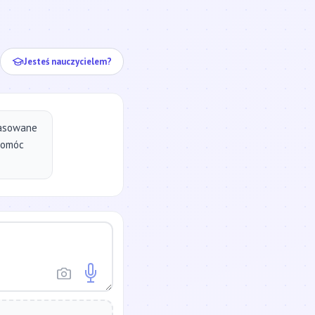
ej...
Jesteś nauczycielem?
pasowane
pomóc