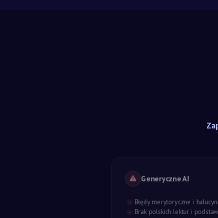
Zap
Generyczne AI
Błędy merytoryczne i halucyn
Brak polskich lektur i podst