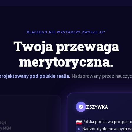
DLACZEGO NIE WYSTARCZY ZWYKŁE AI?
Twoja przewaga
merytoryczna.
rojektowany pod polskie realia.
Nadzorowany przez nauczyci
ZSZYWKA
Polska podstawa program
🇵🇱
acje
awy MEN
Nadzór dyplomowanych nau