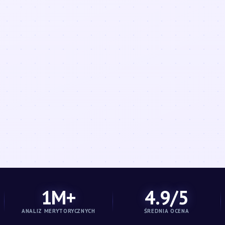
1M+
4.9/5
ANALIZ MERYTORYCZNYCH
ŚREDNIA OCENA