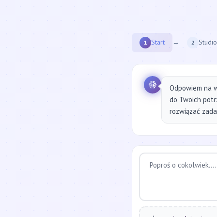
Start
→
Studio
1
2
Odpowiem na w
do Twoich potr
rozwiązać zadan