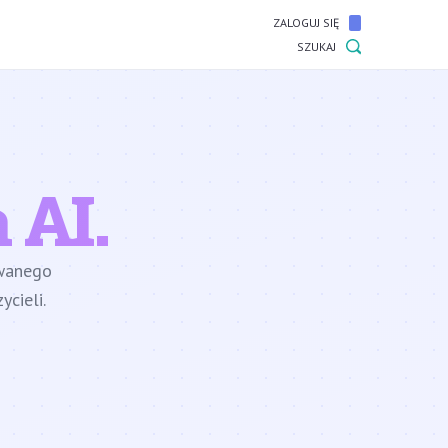
ZALOGUJ SIĘ
SZUKAJ
 AI.
owanego
cieli.