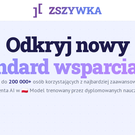
Odkryj nowy
ndard wsparcia
z do
200 000+
osób korzystających z najbardziej zaawans
enta AI w 🇵🇱 Model trenowany przez dyplomowanych nauczy