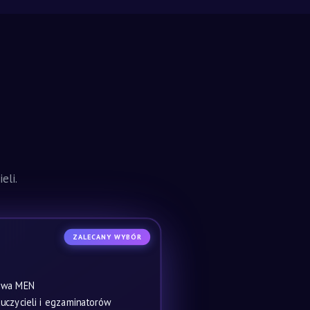
eli.
ZALECANY WYBÓR
owa MEN
czycieli i egzaminatorów