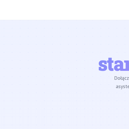
sta
Dołąc
asyst