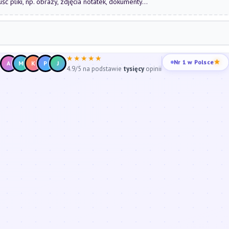
uść pliki, np. obrazy, zdjęcia notatek, dokumenty...
★★★★★
Nr 1 w Polsce
A
M
K
P
J
4.9/5 na podstawie
tysięcy
opinii