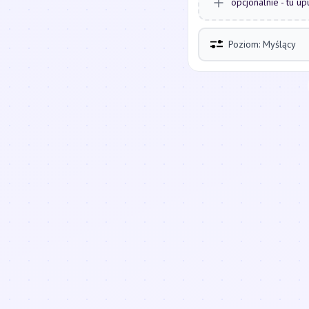
opcjonalnie - tu up
Poziom: Myślący