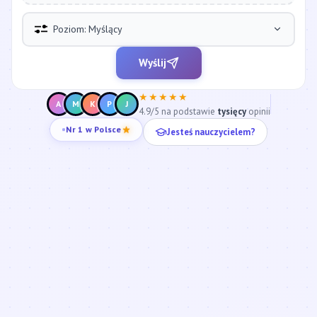
Poziom: Myślący
Wyślij
★★★★★
A
M
K
P
J
4.9/5 na podstawie
tysięcy
opinii
Jesteś nauczycielem?
Nr 1 w Polsce