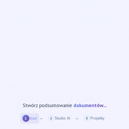
Stwórz podsumowanie
strony internetowej...
→
Studio AI
→
Projekty
1
Start
2
3