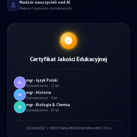
Nadzór nauczycieli nad AI
Matura i egzamin ósmoklasisty
Certyfikat Jakości Edukacyjnej
mgr - Język Polski
PL
Doświadczenie · 12 lat
mgr - Historia
HI
Doświadczenie · 9 lat
mgr - Biologia & Chemia
BI
Doświadczenie · 15 lat
ZGODNOŚĆ Z PODSTAWĄ PROGRAMOWĄ MEN 2026