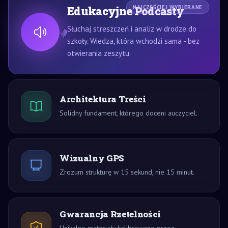
Edukacyjne Podcasty
NAJCZĘŚCIEJ WYBIERANE
Słuchaj streszczeń i analiz w drodze do
szkoły. Wiedza, która wchodzi sama - bez
otwierania zeszytu.
Architektura Treści
Solidny fundament, którego doceni auczyciel.
Wizualny GPS
Zrozum strukturę w 15 sekund, nie 15 minut.
Gwarancja Rzetelności