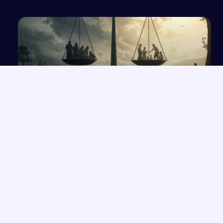
Wpływ sytuacji ekstremalnych na moralność w
literaturze
NAJNOWSZE PRACE
Które konkretne wersety z rozdziałów 33-35 Księgi Izajasza
→
można zastosować współcześnie w życiu codziennym?
Opowiadanie o Bilbo Bagginsie i jego przyjaciołach z „Hobbita”
→
Opinia wychowawcy o uczennicy z zaburzeniami zachowania i
→
spektrum autyzmu