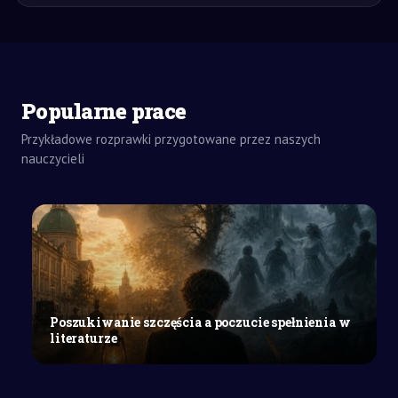
Popularne prace
Przykładowe rozprawki przygotowane przez naszych
ZADANIA
DOMOWE
nauczycieli
REFERAT
SZKOŁY
ŚREDNIE
Transformacja
gospodarki
Polski:
analiza
dla
Poszukiwanie szczęścia a poczucie spełnienia w
przedmiotu
literaturze
biznes
i
zarządzanie