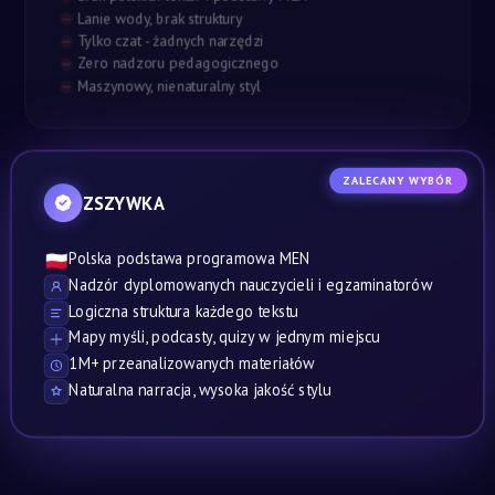
Lanie wody, brak struktury
Tylko czat - żadnych narzędzi
Zero nadzoru pedagogicznego
Maszynowy, nienaturalny styl
ZALECANY WYBÓR
ZSZYWKA
Polska podstawa programowa MEN
🇵🇱
Nadzór dyplomowanych nauczycieli i egzaminatorów
Logiczna struktura każdego tekstu
Mapy myśli, podcasty, quizy w jednym miejscu
1M+ przeanalizowanych materiałów
Naturalna narracja, wysoka jakość stylu