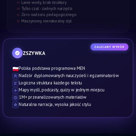
Lanie wody, brak struktury
Tylko czat - żadnych narzędzi
Zero nadzoru pedagogicznego
Maszynowy, nienaturalny styl
ZALECANY WYBÓR
ZSZYWKA
Polska podstawa programowa MEN
🇵🇱
Nadzór dyplomowanych nauczycieli i egzaminatorów
Logiczna struktura każdego tekstu
Mapy myśli, podcasty, quizy w jednym miejscu
1M+ przeanalizowanych materiałów
Naturalna narracja, wysoka jakość stylu