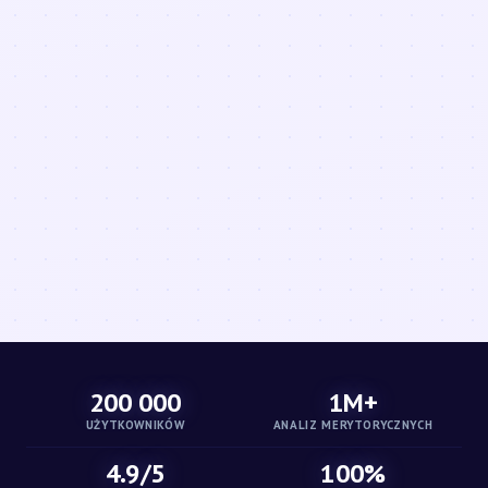
200 000
1M+
UŻYTKOWNIKÓW
ANALIZ MERYTORYCZNYCH
4.9/5
100%