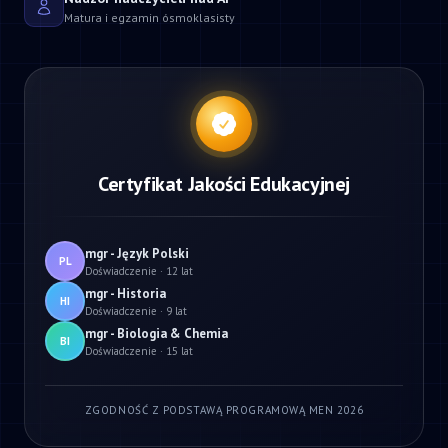
Matura i egzamin ósmoklasisty
Certyfikat Jakości Edukacyjnej
mgr - Język Polski
PL
Doświadczenie · 12 lat
mgr - Historia
HI
Doświadczenie · 9 lat
mgr - Biologia & Chemia
BI
Doświadczenie · 15 lat
ZGODNOŚĆ Z PODSTAWĄ PROGRAMOWĄ MEN 2026