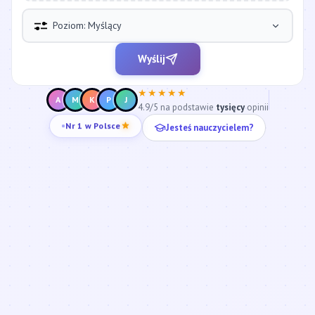
Poziom: Myślący
Wyślij
★★★★★
A
M
K
P
J
4.9/5 na podstawie
tysięcy
opinii
Jesteś nauczycielem?
Nr 1 w Polsce