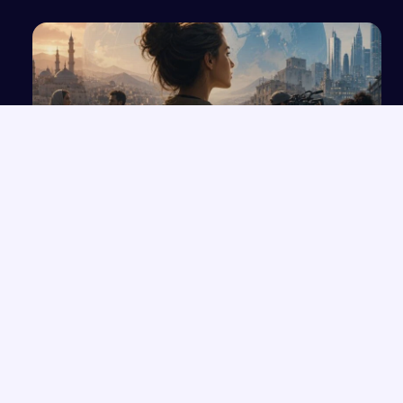
Notatka do egzaminu: Regiony komunikacji
medialnej i media za granicą
NAJNOWSZE PRACE
Opinia wychowawcy o uczennicy z zaburzeniami zachowania i
→
spektrum autyzmu
Refleksja nad interwencją Pearlsa i doświadczeniami z sesji
→
terapeutycznej
Biznesplan salonu fryzjerskiego w Gorzowie Wielkopolskim
→
2026