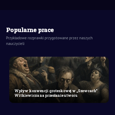
Popularne prace
Przykładowe rozprawki przygotowane przez naszych
nauczycieli
ZADANIA
DOMOWE
REFERAT
SZKOŁY
ŚREDNIE
Proces
zarządzania
strategicznego
w
Wpływ konwencji groteskowej w „Szewcach”
przedsiębiorstwie:
Witkiewicza na przesłanie utworu
cele
i
etapy