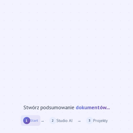
Stwórz podsumowanie
strony internetowej...
→
Studio AI
→
Projekty
1
Start
2
3