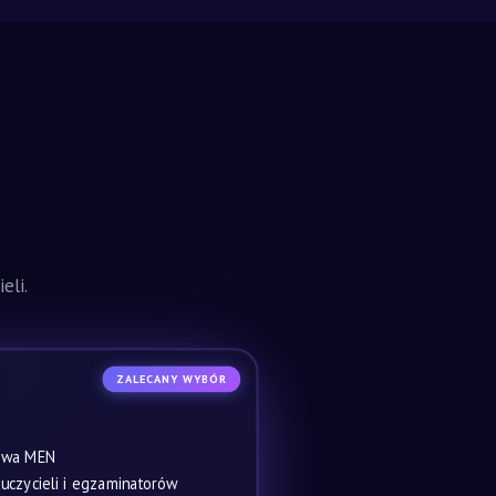
eli.
ZALECANY WYBÓR
owa MEN
czycieli i egzaminatorów