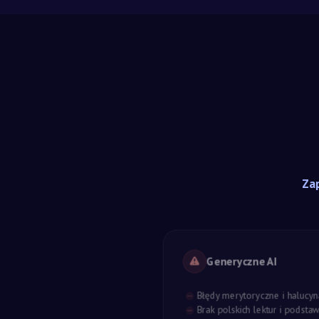
Zap
Generyczne AI
Błędy merytoryczne i halucyn
Brak polskich lektur i podst