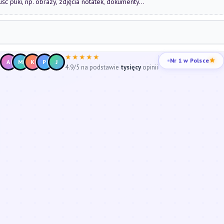
uść pliki, np. obrazy, zdjęcia notatek, dokumenty...
★★★★★
Nr 1 w Polsce
A
M
K
P
J
4.9/5 na podstawie
tysięcy
opinii