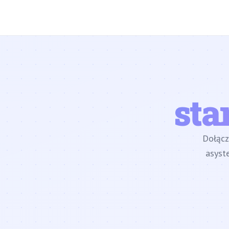
sta
Dołąc
asyst