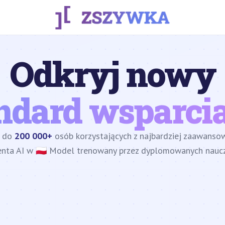
Odkryj nowy
ndard wsparcia
z do
200 000+
osób korzystających z najbardziej zaawans
enta AI w 🇵🇱 Model trenowany przez dyplomowanych nauczy