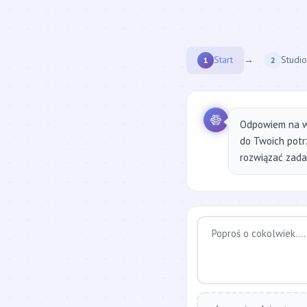
Start
→
Studio
1
2
Odpowiem na w
do Twoich potr
rozwiązać zadan