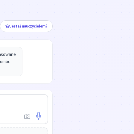
ej...
Jesteś nauczycielem?
pasowane
pomóc