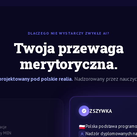
DLACZEGO NIE WYSTARCZY ZWYKŁE AI?
Twoja przewaga
merytoryczna.
rojektowany pod polskie realia.
Nadzorowany przez nauczyci
ZSZYWKA
Polska podstawa program
🇵🇱
acje
awy MEN
Nadzór dyplomowanych nau