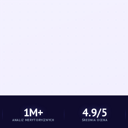
1M+
4.9/5
ANALIZ MERYTORYCZNYCH
ŚREDNIA OCENA