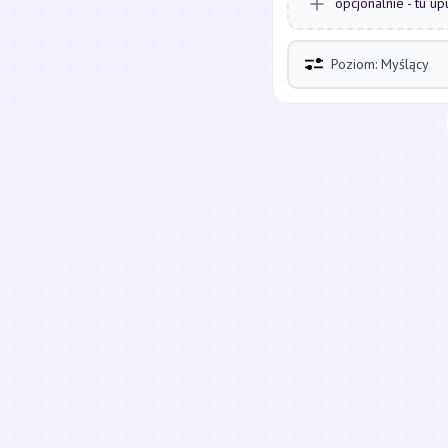
opcjonalnie - tu up
Poziom: Myślący