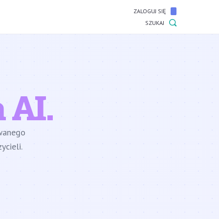
ZALOGUJ SIĘ
SZUKAJ
 AI.
owanego
cieli.