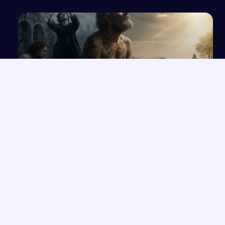
Bunt wobec Boga czy pokorna akceptacja?
Analiza sensu cierpienia
NAJNOWSZE PRACE
Rola przeznaczenia w kreacji świata przedstawionego na
→
podstawie twórczości Orzeszkowej
Przemówienie o wrażliwości i uważności, które zmieniają życie
→
Człowiek „Zlagrowany” jako ofiara systemu w „Proszę państwa
→
do gazu”