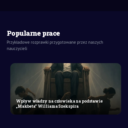
Popularne prace
Przykładowe rozprawki przygotowane przez naszych
ZADANIA
DOMOWE
nauczycieli
ROZPRAWKA
SZKOŁY
ŚREDNIE
Wpływ
konwencji
groteskowej
w
„Szewcach”
Wpływ władzy na człowieka na podstawie
Witkiewicza
„Makbeta” Williama Szekspira
na
przesłanie
utworu