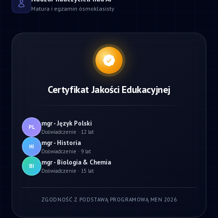
Matura i egzamin ósmoklasisty
Certyfikat Jakości Edukacyjnej
mgr - Język Polski
PL
Doświadczenie · 12 lat
mgr - Historia
HI
Doświadczenie · 9 lat
mgr - Biologia & Chemia
BI
Doświadczenie · 15 lat
ZGODNOŚĆ Z PODSTAWĄ PROGRAMOWĄ MEN 2026