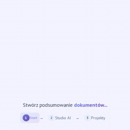
Stwórz podsumowanie
strony internetowej...
→
Studio AI
→
Projekty
1
Start
2
3