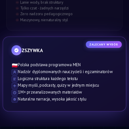
Lanie wody, brak struktury
Tylko czat - żadnych narzędzi
Zero nadzoru pedagogicznego
Maszynowy, nienaturalny styl
ZALECANY WYBÓR
ZSZYWKA
Polska podstawa programowa MEN
🇵🇱
Nadzór dyplomowanych nauczycieli i egzaminatorów
Logiczna struktura każdego tekstu
Mapy myśli, podcasty, quizy w jednym miejscu
1M+ przeanalizowanych materiałów
Naturalna narracja, wysoka jakość stylu