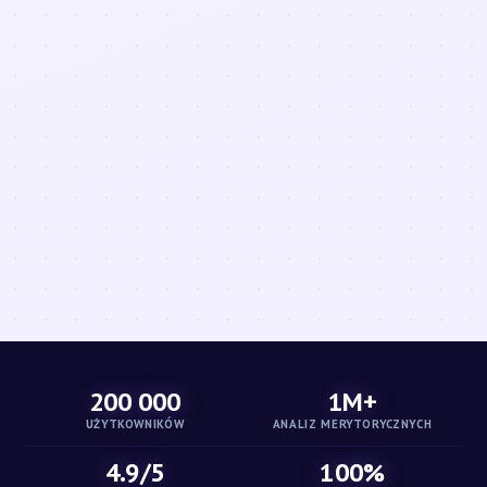
200 000
1M+
UŻYTKOWNIKÓW
ANALIZ MERYTORYCZNYCH
4.9/5
100%