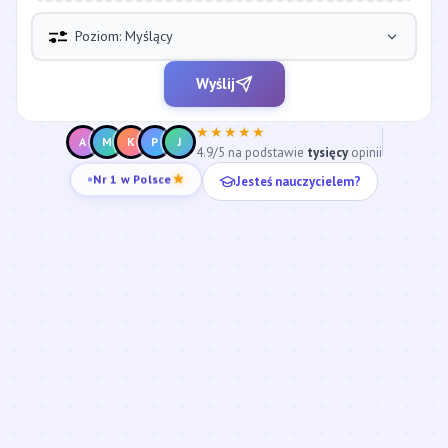
Poziom: Myślący
Wyślij
★★★★★
A
M
K
P
J
4.9/5 na podstawie
tysięcy
opinii
Jesteś nauczycielem?
Nr 1 w Polsce