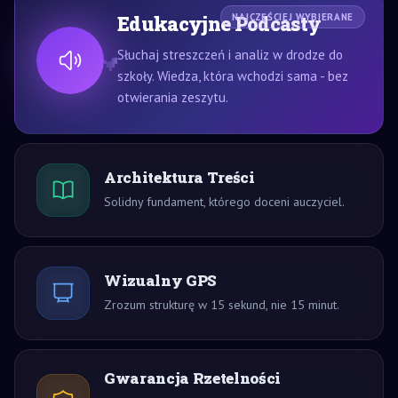
Edukacyjne Podcasty
NAJCZĘŚCIEJ WYBIERANE
Słuchaj streszczeń i analiz w drodze do
szkoły. Wiedza, która wchodzi sama - bez
otwierania zeszytu.
Architektura Treści
Solidny fundament, którego doceni auczyciel.
Wizualny GPS
Zrozum strukturę w 15 sekund, nie 15 minut.
Gwarancja Rzetelności