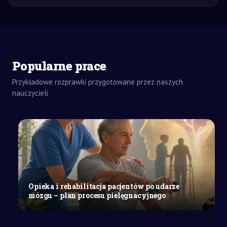
Popularne prace
Przykładowe rozprawki przygotowane przez naszych
nauczycieli
ZADANIA
DOMOWE
WYPRACOWANIE
SZKOŁY
ŚREDNIE
Najważniejsze
wydarzenia
z
Polski
Opieka i rehabilitacja pacjentów po udarze
w
mózgu – plan procesu pielęgnacyjnego
kwietniu
2025
roku