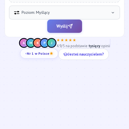
Poziom: Myślący
Wyślij
★★★★★
A
M
K
P
J
4.9/5 na podstawie
tysięcy
opinii
Jesteś nauczycielem?
Nr 1 w Polsce