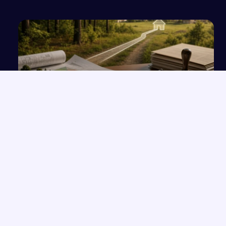
Wniosek do wójta gminy Osielsko o zmianę w
MPZP w oparciu o decyzję RDLP
NAJNOWSZE PRACE
Które konkretne wersety z rozdziałów 33-35 Księgi Izajasza
→
można zastosować współcześnie w życiu codziennym?
Opowiadanie o Bilbo Bagginsie i jego przyjaciołach z „Hobbita”
→
Opinia wychowawcy o uczennicy z zaburzeniami zachowania i
→
spektrum autyzmu