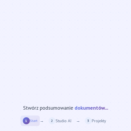
Stwórz podsumowanie
strony internetowej...
→
Studio AI
→
Projekty
1
Start
2
3