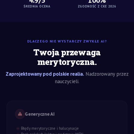
4.9/5
100%
ŚREDNIA OCENA
ZGODNOŚĆ Z CKE 2026
DLACZEGO NIE WYSTARCZY ZWYKŁE AI?
Twoja przewaga
merytoryczna.
Zaprojektowany pod polskie realia.
Nadzorowany przez
nauczycieli.
Generyczne AI
Błędy merytoryczne i halucynacje