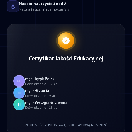
Nadzór nauczycieli nad AI
Matura i egzamin ósmoklasisty
Certyfikat Jakości Edukacyjnej
mgr - Język Polski
PL
Doświadczenie · 12 lat
mgr - Historia
HI
Doświadczenie · 9 lat
mgr - Biologia & Chemia
BI
Doświadczenie · 15 lat
ZGODNOŚĆ Z PODSTAWĄ PROGRAMOWĄ MEN 2026