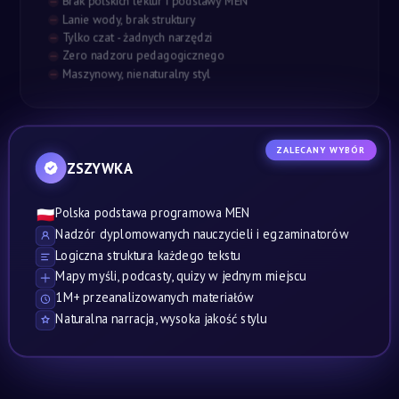
Brak polskich lektur i podstawy MEN
Lanie wody, brak struktury
Tylko czat - żadnych narzędzi
Zero nadzoru pedagogicznego
Maszynowy, nienaturalny styl
ZALECANY WYBÓR
ZSZYWKA
Polska podstawa programowa MEN
🇵🇱
Nadzór dyplomowanych nauczycieli i egzaminatorów
Logiczna struktura każdego tekstu
Mapy myśli, podcasty, quizy w jednym miejscu
1M+ przeanalizowanych materiałów
Naturalna narracja, wysoka jakość stylu