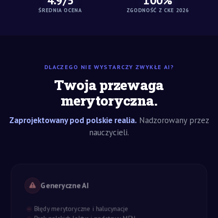
4.9/5
100%
ŚREDNIA OCENA
ZGODNOŚĆ Z CKE 2026
DLACZEGO NIE WYSTARCZY ZWYKŁE AI?
Twoja przewaga
merytoryczna.
Zaprojektowany pod polskie realia.
Nadzorowany przez
nauczycieli.
Generyczne AI
Błędy merytoryczne i halucynacje