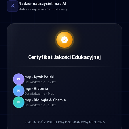
Nadzór nauczycieli nad AI
Matura i egzamin ósmoklasisty
Certyfikat Jakości Edukacyjnej
mgr - Język Polski
PL
Doświadczenie · 12 lat
mgr - Historia
HI
Doświadczenie · 9 lat
mgr - Biologia & Chemia
BI
Doświadczenie · 15 lat
ZGODNOŚĆ Z PODSTAWĄ PROGRAMOWĄ MEN 2026