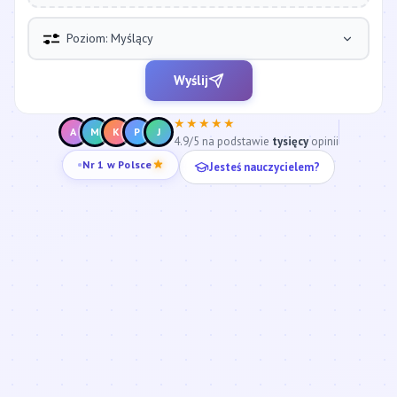
Poziom: Myślący
Wyślij
★★★★★
A
M
K
P
J
4.9/5 na podstawie
tysięcy
opinii
Jesteś nauczycielem?
Nr 1 w Polsce