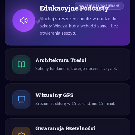
Edukacyjne Podcasty
NAJCZĘŚCIEJ WYBIERANE
Słuchaj streszczeń i analiz w drodze do
szkoły. Wiedza, która wchodzi sama - bez
otwierania zeszytu.
Architektura Treści
Solidny fundament, którego doceni auczyciel.
Wizualny GPS
Zrozum strukturę w 15 sekund, nie 15 minut.
Gwarancja Rzetelności