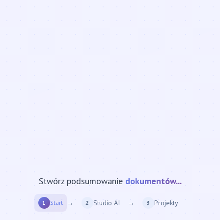
Stwórz podsumowanie
strony internetowej...
→
Studio AI
→
Projekty
1
Start
2
3