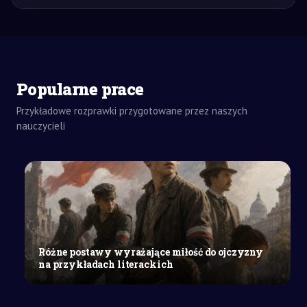
Popularne prace
Przykładowe rozprawki przygotowane przez naszych
ZADANIA
DOMOWE
nauczycieli
ROZPRAWKA
SZKOŁY
ŚREDNIE
Czy
jednostka
wybitna
ma
prawo
Różne postawy wyrażające miłość do ojczyzny
poświęcać
na przykładach literackich
się
dla
narodu?