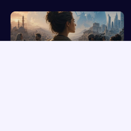
Notatka do egzaminu: Regiony komunikacji
medialnej i media za granicą
NAJNOWSZE PRACE
Które konkretne wersety z rozdziałów 33-35 Księgi Izajasza
→
można zastosować współcześnie w życiu codziennym?
Opowiadanie o Bilbo Bagginsie i jego przyjaciołach z „Hobbita”
→
Opinia wychowawcy o uczennicy z zaburzeniami zachowania i
→
spektrum autyzmu