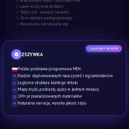
Brak polskich lektur i podstawy MEN
Lanie wody, brak struktury
Tylko czat - żadnych narzędzi
Zero nadzoru pedagogicznego
Maszynowy, nienaturalny styl
ZALECANY WYBÓR
ZSZYWKA
Polska podstawa programowa MEN
🇵🇱
Nadzór dyplomowanych nauczycieli i egzaminatorów
Logiczna struktura każdego tekstu
Mapy myśli, podcasty, quizy w jednym miejscu
1M+ przeanalizowanych materiałów
Naturalna narracja, wysoka jakość stylu