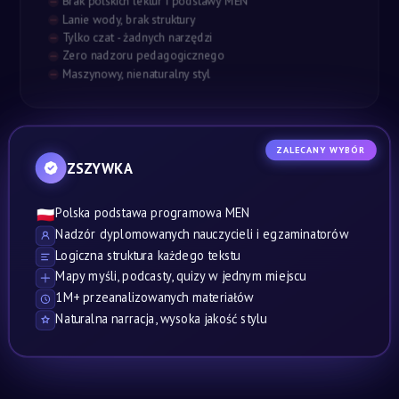
Brak polskich lektur i podstawy MEN
Lanie wody, brak struktury
Tylko czat - żadnych narzędzi
Zero nadzoru pedagogicznego
Maszynowy, nienaturalny styl
ZALECANY WYBÓR
ZSZYWKA
Polska podstawa programowa MEN
🇵🇱
Nadzór dyplomowanych nauczycieli i egzaminatorów
Logiczna struktura każdego tekstu
Mapy myśli, podcasty, quizy w jednym miejscu
1M+ przeanalizowanych materiałów
Naturalna narracja, wysoka jakość stylu