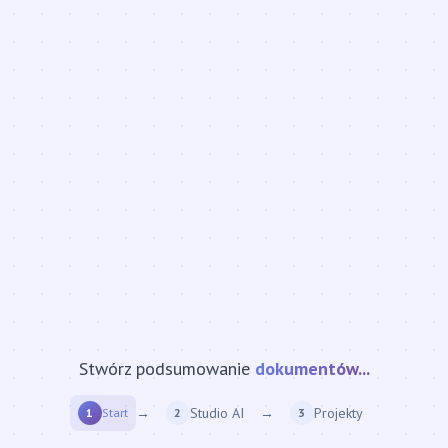
Stwórz podsumowanie
strony internetowej...
→
Studio AI
→
Projekty
1
Start
2
3