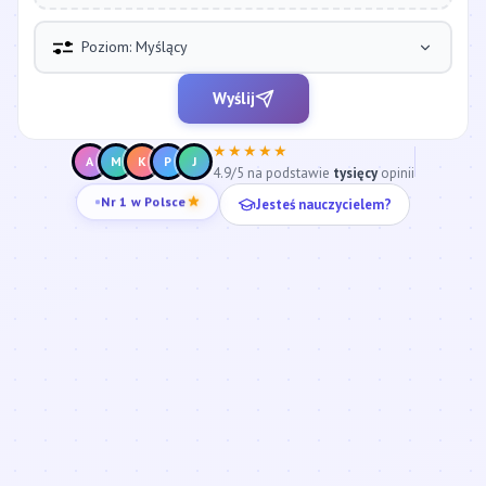
Poziom: Myślący
Wyślij
★★★★★
A
M
K
P
J
4.9/5 na podstawie
tysięcy
opinii
Jesteś nauczycielem?
Nr 1 w Polsce