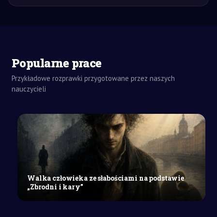
Popularne prace
ZADANIA
DOMOWE
Przykładowe rozprawki przygotowane przez naszych
ROZPRAWKA
nauczycieli
SZKOŁY
ŚREDNIE
Archetyp
ofiary
i
wygnańca
w
literaturze:
Walka człowieka ze słabościami na podstawie
analiza
„Zbrodni i kary”
na
podstawie
lektur