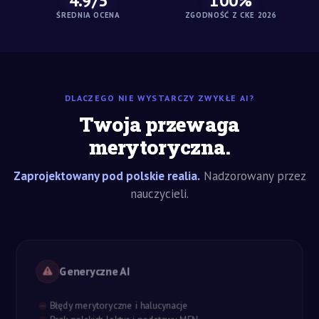
4.9/5
100%
ŚREDNIA OCENA
ZGODNOŚĆ Z CKE 2026
DLACZEGO NIE WYSTARCZY ZWYKŁE AI?
Twoja przewaga
merytoryczna.
Zaprojektowany pod polskie realia.
Nadzorowany przez
nauczycieli.
Generyczne AI
Błędy merytoryczne i halucynacje