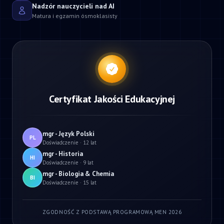
Nadzór nauczycieli nad AI
Matura i egzamin ósmoklasisty
Certyfikat Jakości Edukacyjnej
mgr - Język Polski
PL
Doświadczenie · 12 lat
mgr - Historia
HI
Doświadczenie · 9 lat
mgr - Biologia & Chemia
BI
Doświadczenie · 15 lat
ZGODNOŚĆ Z PODSTAWĄ PROGRAMOWĄ MEN 2026