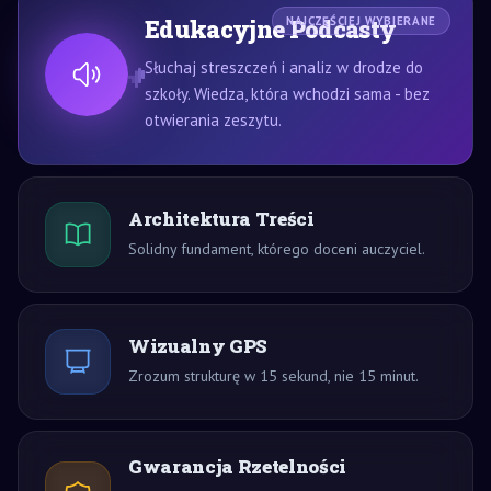
Edukacyjne Podcasty
NAJCZĘŚCIEJ WYBIERANE
Słuchaj streszczeń i analiz w drodze do
szkoły. Wiedza, która wchodzi sama - bez
otwierania zeszytu.
Architektura Treści
Solidny fundament, którego doceni auczyciel.
Wizualny GPS
Zrozum strukturę w 15 sekund, nie 15 minut.
Gwarancja Rzetelności