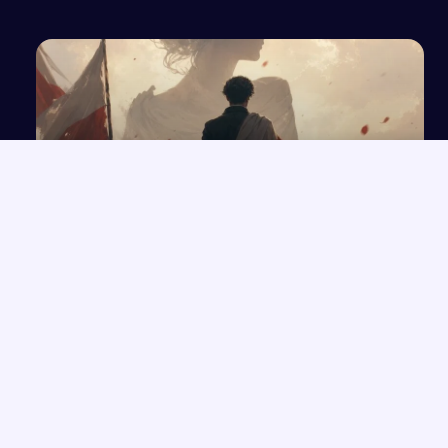
Czy jednostka wybitna ma prawo poświęcać się
dla narodu?
NAJNOWSZE PRACE
Które konkretne wersety z rozdziałów 33-35 Księgi Izajasza
→
można zastosować współcześnie w życiu codziennym?
Opowiadanie o Bilbo Bagginsie i jego przyjaciołach z „Hobbita”
→
Opinia wychowawcy o uczennicy z zaburzeniami zachowania i
→
spektrum autyzmu