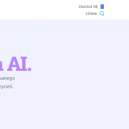
ZALOGUJ SIĘ
SZUKAJ
 AI.
owanego
cieli.