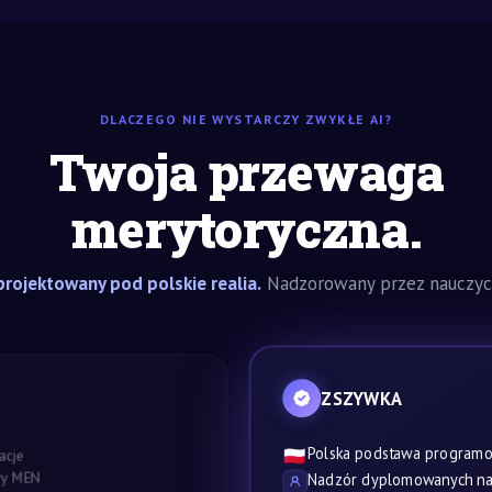
DLACZEGO NIE WYSTARCZY ZWYKŁE AI?
Twoja przewaga
merytoryczna.
rojektowany pod polskie realia.
Nadzorowany przez nauczyci
ZSZYWKA
Polska podstawa program
🇵🇱
acje
awy MEN
Nadzór dyplomowanych nau