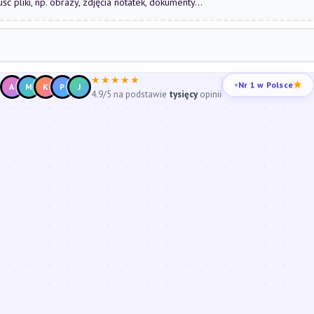
uść pliki, np. obrazy, zdjęcia notatek, dokumenty...
★★★★★
Nr 1 w Polsce
A
M
K
P
J
4.9/5 na podstawie
tysięcy
opinii