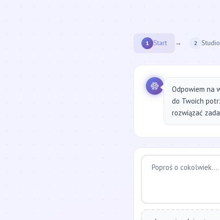
Start
→
Studio
1
2
Odpowiem na w
do Twoich potr
rozwiązać zadan