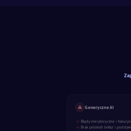
Zap
Generyczne AI
Błędy merytoryczne i halucyn
Brak polskich lektur i podst