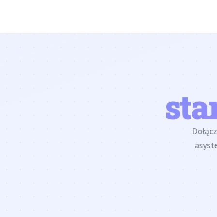
sta
Dołąc
asyst