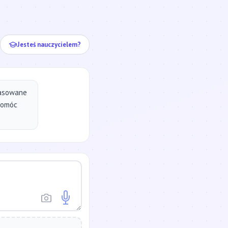
ej...
Jesteś nauczycielem?
pasowane
pomóc