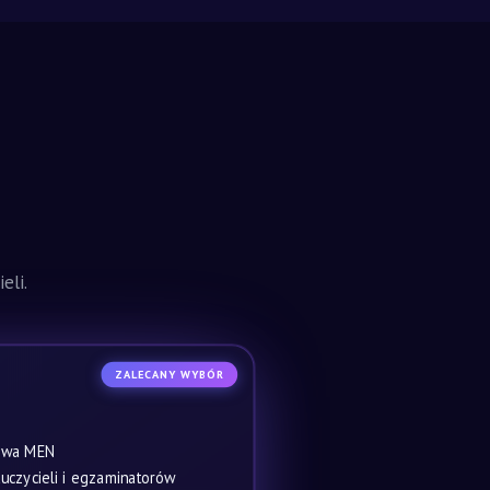
eli.
ZALECANY WYBÓR
owa MEN
czycieli i egzaminatorów