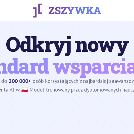
Odkryj nowy
ndard wsparcia
z do
200 000+
osób korzystających z najbardziej zaawans
enta AI w 🇵🇱 Model trenowany przez dyplomowanych nauczy