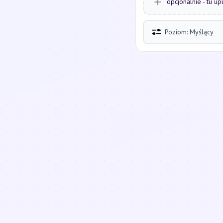
opcjonalnie - tu up
Poziom: Myślący