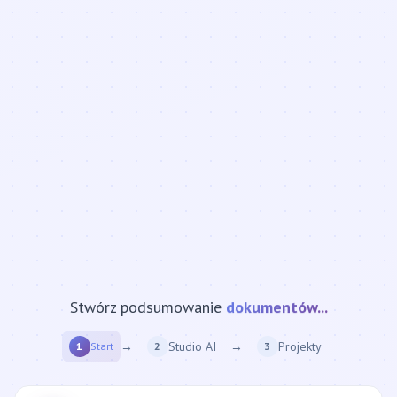
Stwórz podsumowanie
strony internetowej...
→
Studio AI
→
Projekty
1
Start
2
3