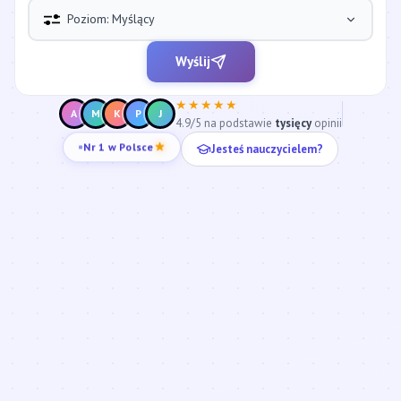
Poziom: Myślący
Wyślij
★★★★★
A
M
K
P
J
4.9/5 na podstawie
tysięcy
opinii
Jesteś nauczycielem?
Nr 1 w Polsce