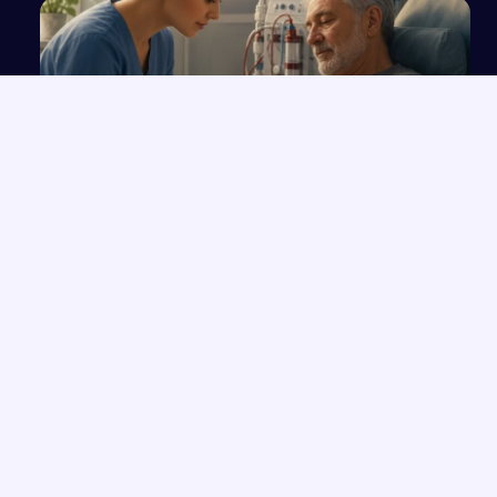
Plan opieki pielęgniarskiej u pacjenta
hemodializowanego z powodu ostrej
niewydolności...
NAJNOWSZE PRACE
Wolność czy determinizm – analiza ludzkiego losu na
→
przykładzie „Hamleta”
Opowieść o Benjaminiu i trudnych relacjach w hotelu Genevive
→
Bunt i samotność: rola jednostki w społeczeństwie w świetle
→
lektur
Sztuczna inteligencja (AI)
→