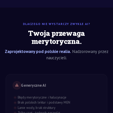
DLACZEGO NIE WYSTARCZY ZWYKŁE AI?
Twoja przewaga
merytoryczna.
Zaprojektowany pod polskie realia.
Nadzorowany przez
nauczycieli.
Generyczne AI
Błędy merytoryczne i halucynacje
Brak polskich lektur i podstawy MEN
Lanie wody, brak struktury
Tylko czat - żadnych narzędzi