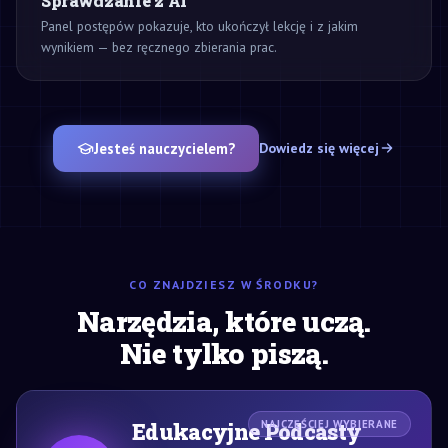
Sprawdzanie z AI
Panel postępów pokazuje, kto ukończył lekcję i z jakim
wynikiem — bez ręcznego zbierania prac.
Jesteś nauczycielem?
Dowiedz się więcej
CO ZNAJDZIESZ W ŚRODKU?
Narzędzia, które uczą.
Nie tylko piszą.
Edukacyjne Podcasty
NAJCZĘŚCIEJ WYBIERANE