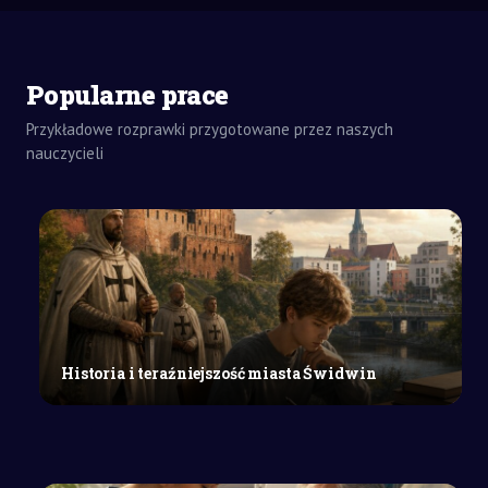
Popularne prace
Przykładowe rozprawki przygotowane przez naszych
nauczycieli
ZADANIA
DOMOWE
REFERAT
SZKOŁY
ŚREDNIE
Proces
zarządzania
strategicznego
w
przedsiębiorstwie:
Historia i teraźniejszość miasta Świdwin
cele
i
etapy