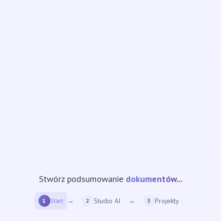
Stwórz podsumowanie
strony internetowej...
→
Studio AI
→
Projekty
1
Start
2
3