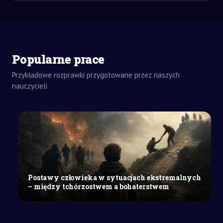
ZADANIA
DOMOWE
Popularne prace
ROZPRAWKA
SZKOŁY
Przykładowe rozprawki przygotowane przez naszych
ŚREDNIE
nauczycieli
W
jaki
sposób
i
po
co
w
literaturze
Postawy człowieka w sytuacjach ekstremalnych
realizuje
– między tchórzostwem a bohaterstwem
się
konwencję
symboliczną?