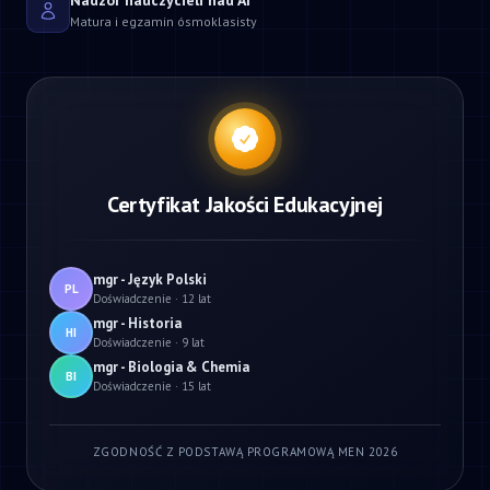
Nadzór nauczycieli nad AI
Matura i egzamin ósmoklasisty
Certyfikat Jakości Edukacyjnej
mgr - Język Polski
PL
Doświadczenie · 12 lat
mgr - Historia
HI
Doświadczenie · 9 lat
mgr - Biologia & Chemia
BI
Doświadczenie · 15 lat
ZGODNOŚĆ Z PODSTAWĄ PROGRAMOWĄ MEN 2026