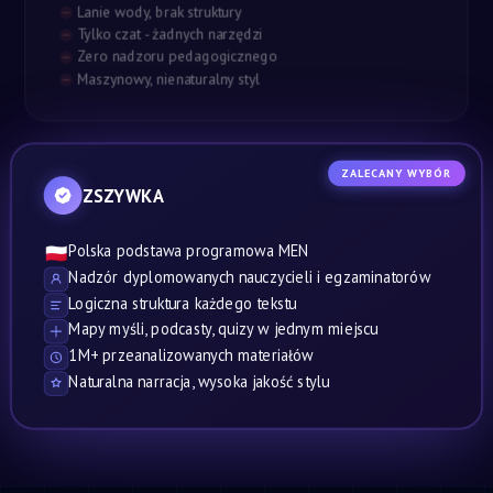
Lanie wody, brak struktury
Tylko czat - żadnych narzędzi
Zero nadzoru pedagogicznego
Maszynowy, nienaturalny styl
ZALECANY WYBÓR
ZSZYWKA
Polska podstawa programowa MEN
🇵🇱
Nadzór dyplomowanych nauczycieli i egzaminatorów
Logiczna struktura każdego tekstu
Mapy myśli, podcasty, quizy w jednym miejscu
1M+ przeanalizowanych materiałów
Naturalna narracja, wysoka jakość stylu