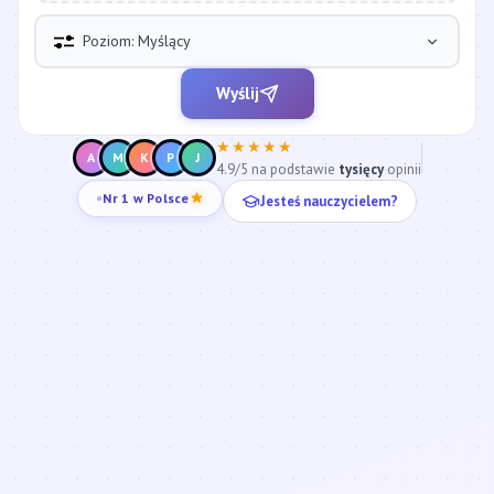
Poziom: Myślący
Wyślij
★★★★★
A
M
K
P
J
4.9/5 na podstawie
tysięcy
opinii
Jesteś nauczycielem?
Nr 1 w Polsce