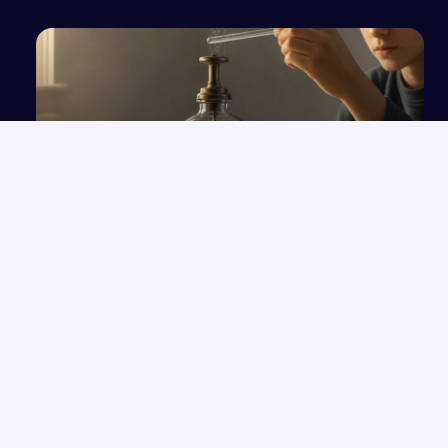
Doświadczenia elektryzowania ciał i zasada
działania elektroskopu
NAJNOWSZE PRACE
Rola przeznaczenia w kreacji świata przedstawionego na
→
podstawie twórczości Orzeszkowej
Przemówienie o wrażliwości i uważności, które zmieniają życie
→
Człowiek „Zlagrowany” jako ofiara systemu w „Proszę państwa
→
do gazu”