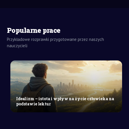
Popularne prace
Przykładowe rozprawki przygotowane przez naszych
ZADANIA
DOMOWE
nauczycieli
ROZPRAWKA
SZKOŁY
ŚREDNIE
Wpływ
konwencji
groteskowej
w
„Szewcach”
Idealizm – istota i wpływ na życie człowieka na
Witkiewicza
podstawie lektur
na
przesłanie
utworu