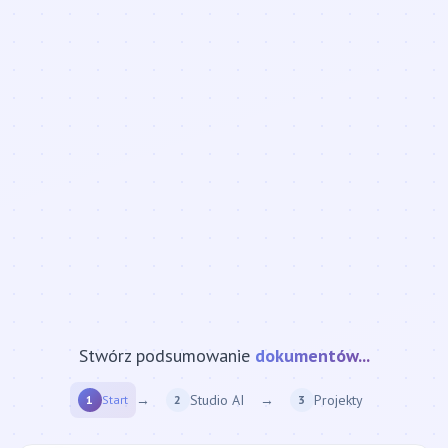
Stwórz podsumowanie
strony internetowej...
→
Studio AI
→
Projekty
1
Start
2
3