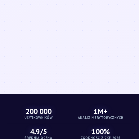
200 000
1M+
UŻYTKOWNIKÓW
ANALIZ MERYTORYCZNYCH
4.9/5
100%
ŚREDNIA OCENA
ZGODNOŚĆ Z CKE 2026