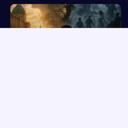
Poszukiwanie szczęścia a poczucie spełnienia w
literaturze
NAJNOWSZE PRACE
Opowieść o Benjaminiu i trudnych relacjach w hotelu Genevive
→
Bunt i samotność: rola jednostki w społeczeństwie w świetle
→
lektur
Sztuczna inteligencja (AI)
→
Placówki resocjalizacyjne dla nieletnich w Polsce –
→