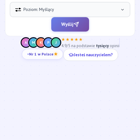
Poziom: Myślący
Wyślij
★★★★★
A
M
K
P
J
4.9/5 na podstawie
tysięcy
opinii
Jesteś nauczycielem?
Nr 1 w Polsce