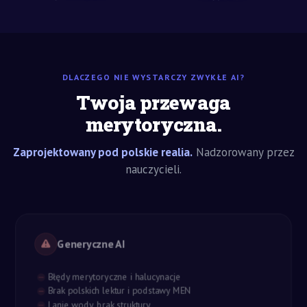
DLACZEGO NIE WYSTARCZY ZWYKŁE AI?
Twoja przewaga
merytoryczna.
Zaprojektowany pod polskie realia.
Nadzorowany przez
nauczycieli.
Generyczne AI
Błędy merytoryczne i halucynacje
Brak polskich lektur i podstawy MEN
Lanie wody, brak struktury