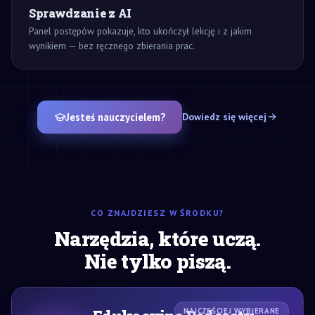
Sprawdzanie z AI
Panel postępów pokazuje, kto ukończył lekcję i z jakim
wynikiem — bez ręcznego zbierania prac.
Jesteś nauczycielem?
Dowiedz się więcej
CO ZNAJDZIESZ W ŚRODKU?
Narzędzia, które uczą.
Nie tylko piszą.
NAJCZĘŚCIEJ WYBIERANE