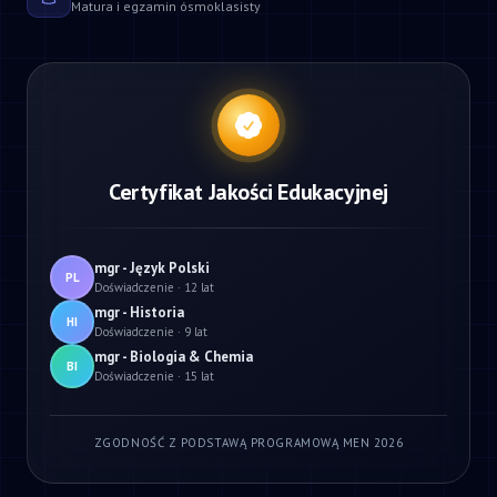
Matura i egzamin ósmoklasisty
Certyfikat Jakości Edukacyjnej
mgr - Język Polski
PL
Doświadczenie · 12 lat
mgr - Historia
HI
Doświadczenie · 9 lat
mgr - Biologia & Chemia
BI
Doświadczenie · 15 lat
ZGODNOŚĆ Z PODSTAWĄ PROGRAMOWĄ MEN 2026