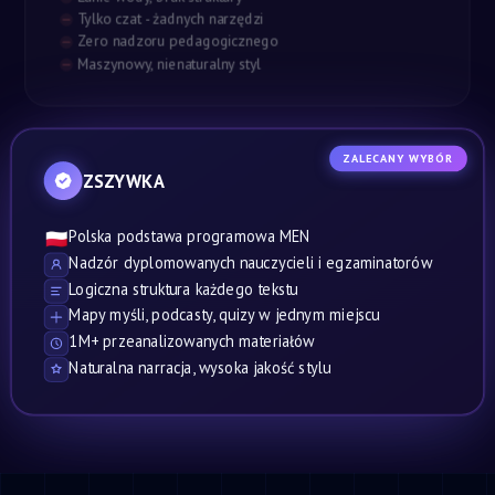
Tylko czat - żadnych narzędzi
Zero nadzoru pedagogicznego
Maszynowy, nienaturalny styl
ZALECANY WYBÓR
ZSZYWKA
Polska podstawa programowa MEN
🇵🇱
Nadzór dyplomowanych nauczycieli i egzaminatorów
Logiczna struktura każdego tekstu
Mapy myśli, podcasty, quizy w jednym miejscu
1M+ przeanalizowanych materiałów
Naturalna narracja, wysoka jakość stylu