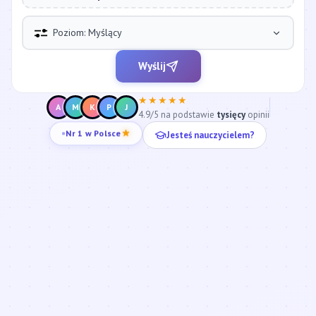
Poziom: Myślący
Wyślij
★★★★★
A
M
K
P
J
4.9/5 na podstawie
tysięcy
opinii
Jesteś nauczycielem?
Nr 1 w Polsce