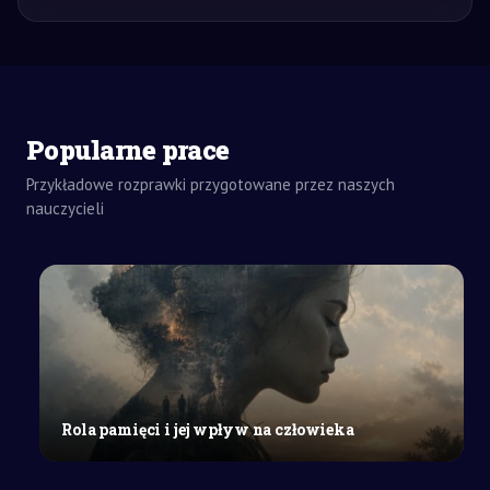
ROZWIĄZANIA
Popularne prace
ZADAŃ
CHEMIA
Przykładowe rozprawki przygotowane przez naszych
SZKOŁA
nauczycieli
ŚREDNIA
Opieka
i
rehabilitacja
pacjentów
po
udarze
mózgu
–
Rola pamięci i jej wpływ na człowieka
plan
procesu