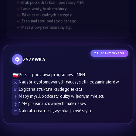
Brak polskich lektur i podstawy MEN
Lanie wody, brak struktury
Tylko czat - żadnych narzędzi
Zero nadzoru pedagogicznego
Maszynowy, nienaturalny styl
ZALECANY WYBÓR
ZSZYWKA
Polska podstawa programowa MEN
🇵🇱
Nadzór dyplomowanych nauczycieli i egzaminatorów
Logiczna struktura każdego tekstu
Mapy myśli, podcasty, quizy w jednym miejscu
1M+ przeanalizowanych materiałów
Naturalna narracja, wysoka jakość stylu