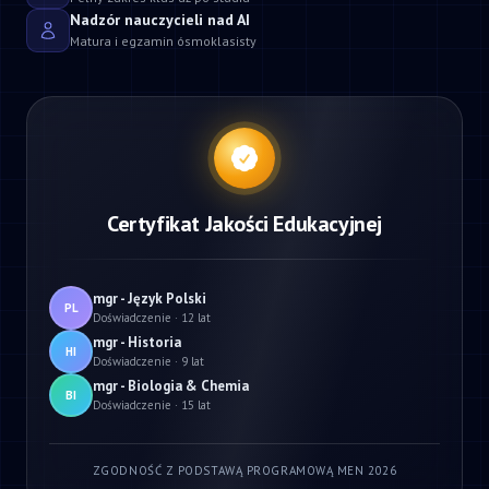
Nadzór nauczycieli nad AI
Matura i egzamin ósmoklasisty
Certyfikat Jakości Edukacyjnej
mgr - Język Polski
PL
Doświadczenie · 12 lat
mgr - Historia
HI
Doświadczenie · 9 lat
mgr - Biologia & Chemia
BI
Doświadczenie · 15 lat
ZGODNOŚĆ Z PODSTAWĄ PROGRAMOWĄ MEN 2026