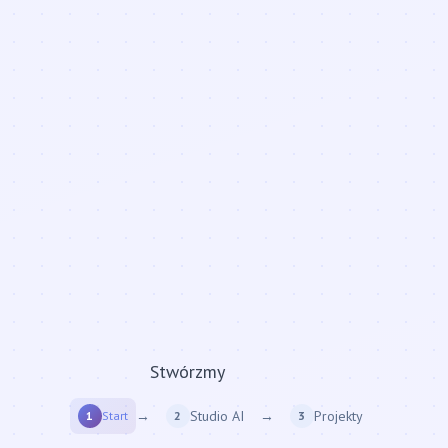
raport...
Stwórzmy
→
Studio AI
→
Projekty
1
Start
2
3