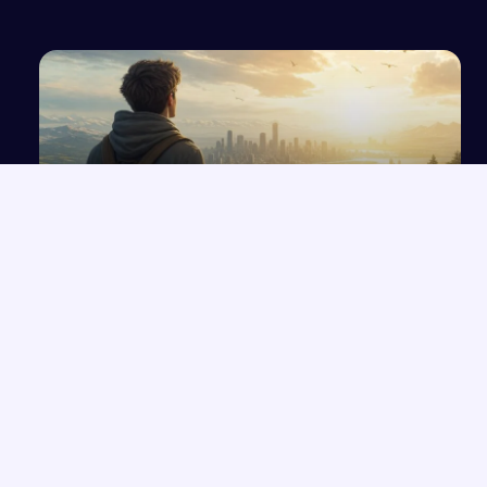
pielęgnacyjnego
Idealizm – istota i wpływ na życie człowieka na
podstawie lektur
NAJNOWSZE PRACE
Rola przeznaczenia w kreacji świata przedstawionego na
→
podstawie twórczości Orzeszkowej
Przemówienie o wrażliwości i uważności, które zmieniają życie
→
Człowiek „Zlagrowany” jako ofiara systemu w „Proszę państwa
→
do gazu”