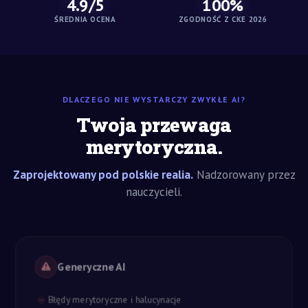
4.9/5
100%
ŚREDNIA OCENA
ZGODNOŚĆ Z CKE 2026
DLACZEGO NIE WYSTARCZY ZWYKŁE AI?
Twoja przewaga
merytoryczna.
Zaprojektowany pod polskie realia.
Nadzorowany przez
nauczycieli.
Generyczne AI
Błędy merytoryczne i halucynacje