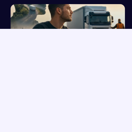
Uzasadnienie potrzeby kształcenia kierowcy
kat. C dla Krajowego Funduszu Szkoleniowego
NAJNOWSZE PRACE
Wolność czy determinizm – analiza ludzkiego losu na
→
przykładzie „Hamleta”
Opowieść o Benjaminiu i trudnych relacjach w hotelu Genevive
→
Bunt i samotność: rola jednostki w społeczeństwie w świetle
→
lektur