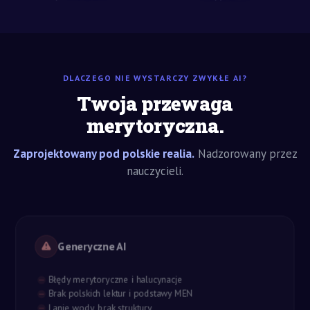
DLACZEGO NIE WYSTARCZY ZWYKŁE AI?
Twoja przewaga
merytoryczna.
Zaprojektowany pod polskie realia.
Nadzorowany przez
nauczycieli.
Generyczne AI
Błędy merytoryczne i halucynacje
Brak polskich lektur i podstawy MEN
Lanie wody, brak struktury