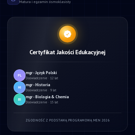
Matura i egzamin ósmoklasisty
Certyfikat Jakości Edukacyjnej
mgr - Język Polski
PL
Doświadczenie · 12 lat
mgr - Historia
HI
Doświadczenie · 9 lat
mgr - Biologia & Chemia
BI
Doświadczenie · 15 lat
ZGODNOŚĆ Z PODSTAWĄ PROGRAMOWĄ MEN 2026