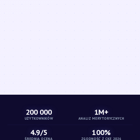
200 000
1M+
UŻYTKOWNIKÓW
ANALIZ MERYTORYCZNYCH
4.9/5
100%
ŚREDNIA OCENA
ZGODNOŚĆ Z CKE 2026