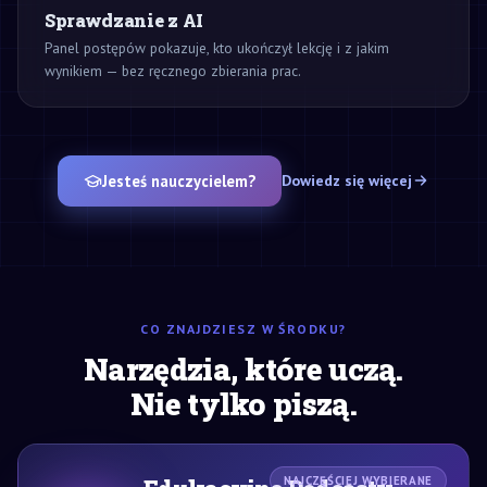
Sprawdzanie z AI
Panel postępów pokazuje, kto ukończył lekcję i z jakim
wynikiem — bez ręcznego zbierania prac.
Jesteś nauczycielem?
Dowiedz się więcej
CO ZNAJDZIESZ W ŚRODKU?
Narzędzia, które uczą.
Nie tylko piszą.
NAJCZĘŚCIEJ WYBIERANE