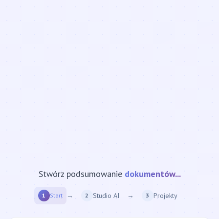
Stwórz podsumowanie
strony internetowej...
→
Studio AI
→
Projekty
1
Start
2
3