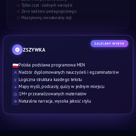
Tylko czat - żadnych narzędzi
Zero nadzoru pedagogicznego
Maszynowy, nienaturalny styl
ZALECANY WYBÓR
ZSZYWKA
Polska podstawa programowa MEN
🇵🇱
Nadzór dyplomowanych nauczycieli i egzaminatorów
Logiczna struktura każdego tekstu
Mapy myśli, podcasty, quizy w jednym miejscu
1M+ przeanalizowanych materiałów
Naturalna narracja, wysoka jakość stylu