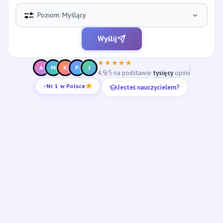
Poziom: Myślący
Wyślij
★★★★★
A
M
K
P
J
4.9/5 na podstawie
tysięcy
opinii
Jesteś nauczycielem?
Nr 1 w Polsce