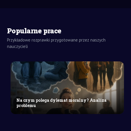
Popularne prace
ZADANIA
DOMOWE
Przykładowe rozprawki przygotowane przez naszych
ZADANIE
DOMOWE
nauczycieli
SZKOŁY
ŚREDNIE
Notatka
do
egzaminu:
Regiony
komunikacji
medialnej
Na czym polega dylemat moralny? Analiza
i
problemu
media
za
granicą