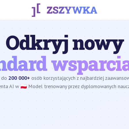
Odkryj nowy
ndard wsparcia
z do
200 000+
osób korzystających z najbardziej zaawans
enta AI w 🇵🇱 Model trenowany przez dyplomowanych nauczy