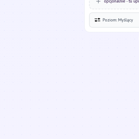
opcjonalnie - tu up
Poziom: Myślący