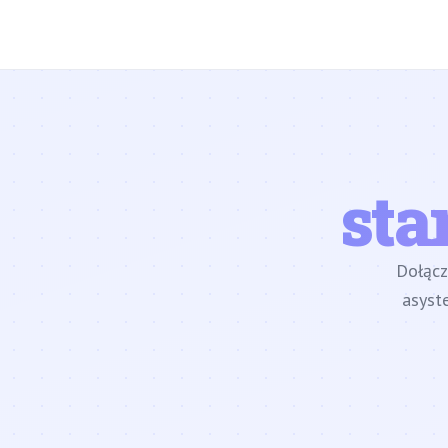
sta
Dołąc
asyst