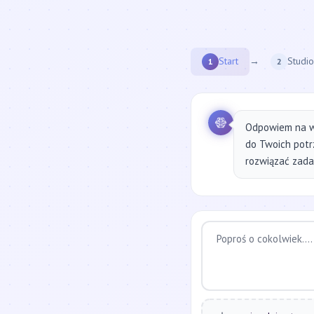
Start
→
Studio
1
2
Odpowiem na w
do Twoich potr
rozwiązać zadan