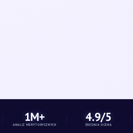
1M+
4.9/5
ANALIZ MERYTORYCZNYCH
ŚREDNIA OCENA