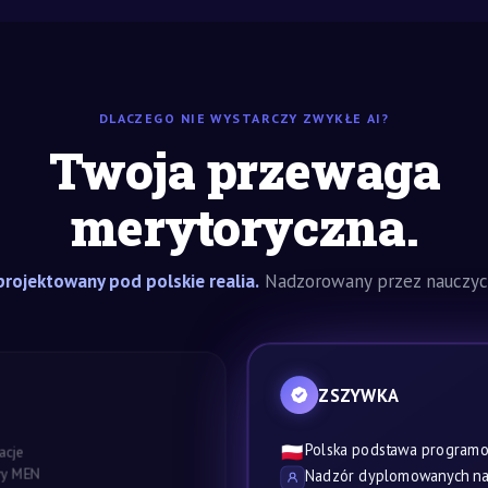
DLACZEGO NIE WYSTARCZY ZWYKŁE AI?
Twoja przewaga
merytoryczna.
rojektowany pod polskie realia.
Nadzorowany przez nauczyci
ZSZYWKA
Polska podstawa program
🇵🇱
acje
awy MEN
Nadzór dyplomowanych nau