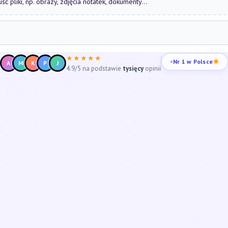
uść pliki, np. obrazy, zdjęcia notatek, dokumenty...
★★★★★
Nr 1 w Polsce
A
M
K
P
J
4.9/5 na podstawie
tysięcy
opinii