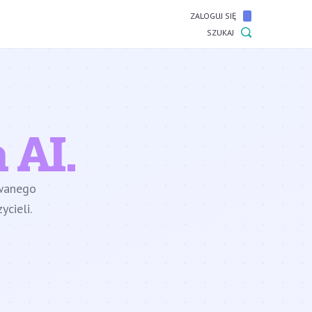
ZALOGUJ SIĘ
SZUKAJ
 AI.
owanego
cieli.