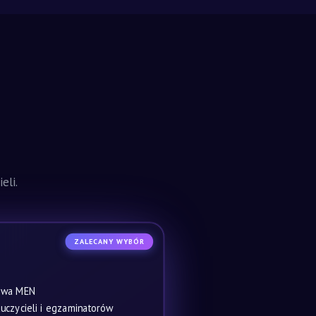
eli.
ZALECANY WYBÓR
owa MEN
czycieli i egzaminatorów