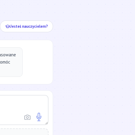
ej...
Jesteś nauczycielem?
pasowane
pomóc