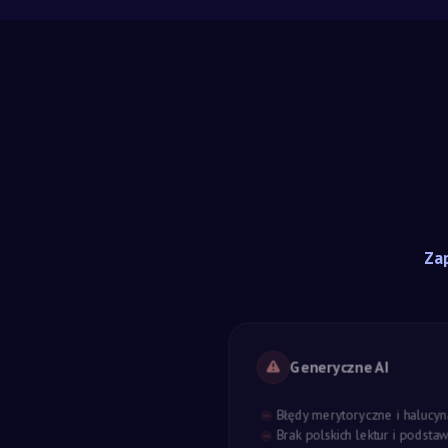
Zap
Generyczne AI
Błędy merytoryczne i halucyn
Brak polskich lektur i podst