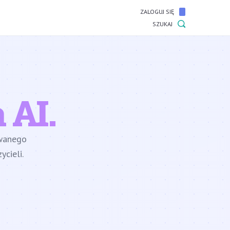
ZALOGUJ SIĘ
SZUKAJ
 AI.
owanego
cieli.