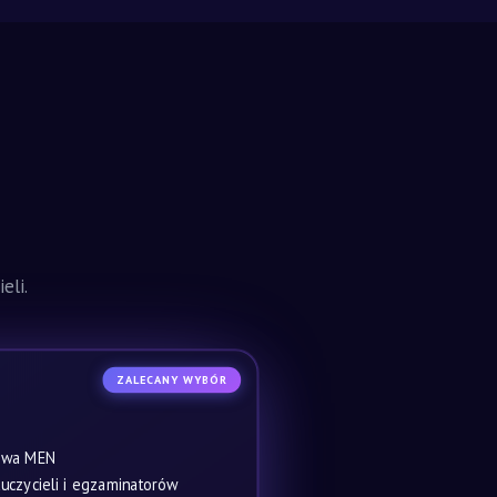
eli.
ZALECANY WYBÓR
owa MEN
czycieli i egzaminatorów