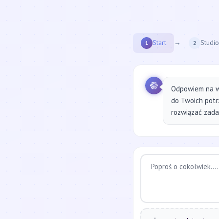
Start
→
Studio
1
2
Odpowiem na w
do Twoich potr
rozwiązać zadan