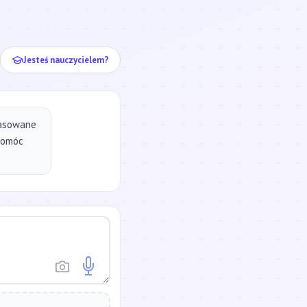
ej...
Jesteś nauczycielem?
pasowane
pomóc