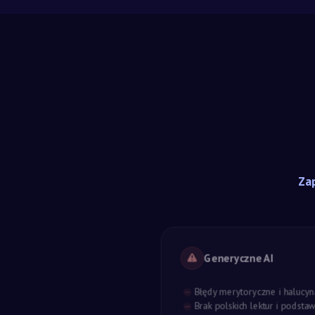
Zap
Generyczne AI
Błędy merytoryczne i halucyn
Brak polskich lektur i podst