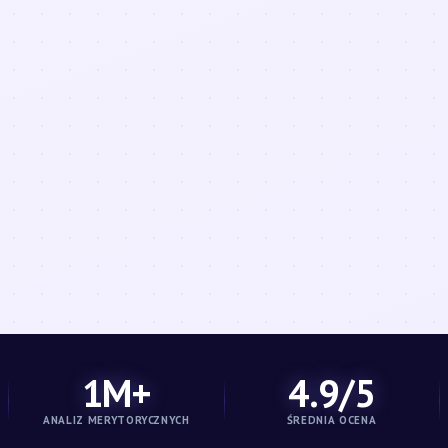
1M+
4.9/5
ANALIZ MERYTORYCZNYCH
ŚREDNIA OCENA