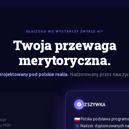
DLACZEGO NIE WYSTARCZY ZWYKŁE AI?
Twoja przewaga
merytoryczna.
rojektowany pod polskie realia.
Nadzorowany przez nauczyci
ZSZYWKA
Polska podstawa program
🇵🇱
acje
awy MEN
Nadzór dyplomowanych nau