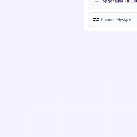
opcjonalnie - tu up
Poziom: Myślący