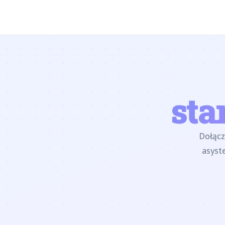
sta
Dołąc
asyst