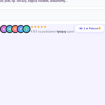
uść pliki, np. obrazy, zdjęcia notatek, dokumenty...
★★★★★
Nr 1 w Polsce
A
M
K
P
J
4.9/5 na podstawie
tysięcy
opinii