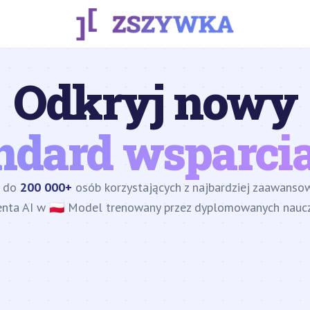
Odkryj nowy
ndard wsparcia
z do
200 000+
osób korzystających z najbardziej zaawans
enta AI w 🇵🇱 Model trenowany przez dyplomowanych nauczy