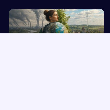
Klimat wokół nas: małe działania, wielkie
zmiany
NAJNOWSZE PRACE
Które konkretne wersety z rozdziałów 33-35 Księgi Izajasza
→
można zastosować współcześnie w życiu codziennym?
Opowiadanie o Bilbo Bagginsie i jego przyjaciołach z „Hobbita”
→
Opinia wychowawcy o uczennicy z zaburzeniami zachowania i
→
spektrum autyzmu