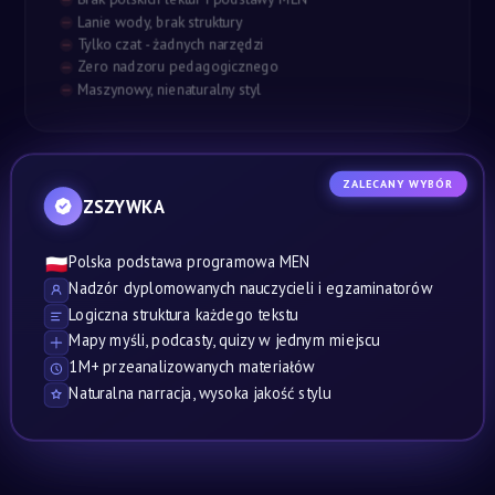
Lanie wody, brak struktury
Tylko czat - żadnych narzędzi
Zero nadzoru pedagogicznego
Maszynowy, nienaturalny styl
ZALECANY WYBÓR
ZSZYWKA
Polska podstawa programowa MEN
🇵🇱
Nadzór dyplomowanych nauczycieli i egzaminatorów
Logiczna struktura każdego tekstu
Mapy myśli, podcasty, quizy w jednym miejscu
1M+ przeanalizowanych materiałów
Naturalna narracja, wysoka jakość stylu