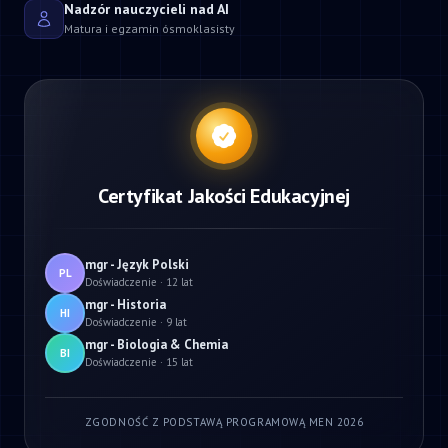
Nadzór nauczycieli nad AI
Matura i egzamin ósmoklasisty
Certyfikat Jakości Edukacyjnej
mgr - Język Polski
PL
Doświadczenie · 12 lat
mgr - Historia
HI
Doświadczenie · 9 lat
mgr - Biologia & Chemia
BI
Doświadczenie · 15 lat
ZGODNOŚĆ Z PODSTAWĄ PROGRAMOWĄ MEN 2026