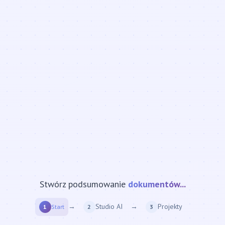
Stwórz podsumowanie
strony internetowej...
→
Studio AI
→
Projekty
1
Start
2
3