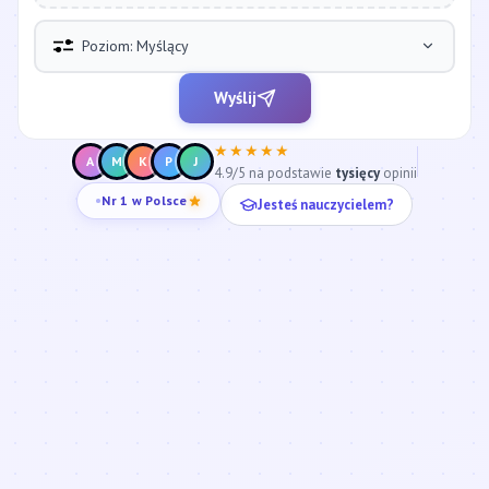
Poziom: Myślący
Wyślij
★★★★★
A
M
K
P
J
4.9/5 na podstawie
tysięcy
opinii
Jesteś nauczycielem?
Nr 1 w Polsce