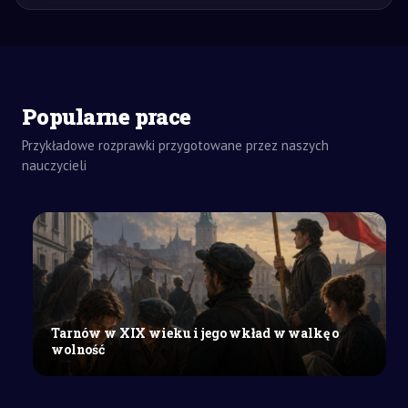
Popularne prace
Przykładowe rozprawki przygotowane przez naszych
ZADANIA
DOMOWE
nauczycieli
ROZPRAWKA
SZKOŁY
ŚREDNIE
Czy
jednostka
wybitna
ma
prawo
Tarnów w XIX wieku i jego wkład w walkę o
poświęcać
wolność
się
dla
narodu?