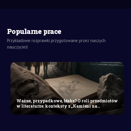
Popularne prace
Przykładowe rozprawki przygotowane przez naszych
nauczycieli
ZADANIA
DOMOWE
ANALIZA
SZKOŁY
ŚREDNIE
Ocena
skutków
reformy
składki
Ważne, przypadkowe, błahe? O roli przedmiotów
zdrowotnej
w literaturze: konteksty z „Kamieni na...
w
Polskim
Ładzie