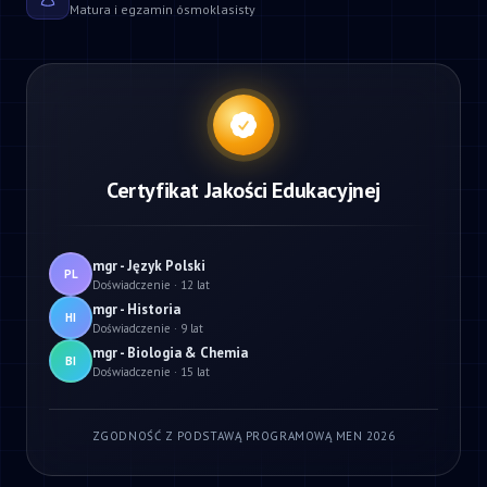
Matura i egzamin ósmoklasisty
Certyfikat Jakości Edukacyjnej
mgr - Język Polski
PL
Doświadczenie · 12 lat
mgr - Historia
HI
Doświadczenie · 9 lat
mgr - Biologia & Chemia
BI
Doświadczenie · 15 lat
ZGODNOŚĆ Z PODSTAWĄ PROGRAMOWĄ MEN 2026