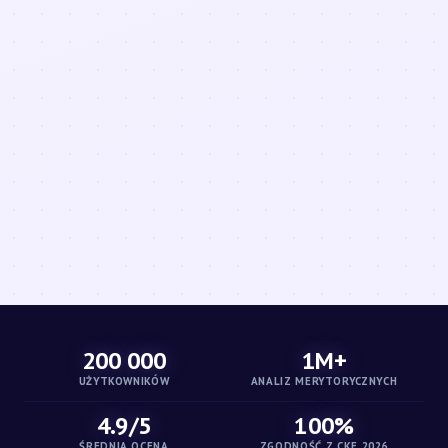
200 000
1M+
UŻYTKOWNIKÓW
ANALIZ MERYTORYCZNYCH
4.9/5
100%
ŚREDNIA OCENA
ZGODNOŚĆ Z CKE 2026