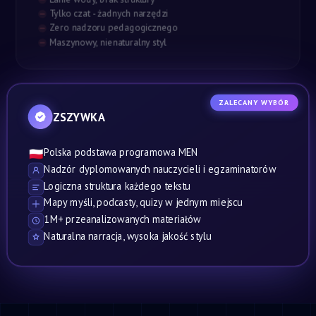
Tylko czat - żadnych narzędzi
Zero nadzoru pedagogicznego
Maszynowy, nienaturalny styl
ZALECANY WYBÓR
ZSZYWKA
Polska podstawa programowa MEN
🇵🇱
Nadzór dyplomowanych nauczycieli i egzaminatorów
Logiczna struktura każdego tekstu
Mapy myśli, podcasty, quizy w jednym miejscu
1M+ przeanalizowanych materiałów
Naturalna narracja, wysoka jakość stylu