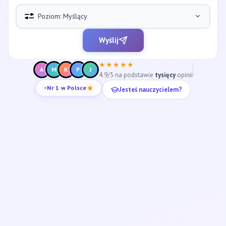
Poziom: Myślący
Wyślij
★★★★★
A
M
K
P
J
4.9/5 na podstawie
tysięcy
opinii
Jesteś nauczycielem?
Nr 1 w Polsce