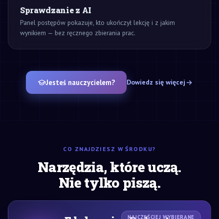
Sprawdzanie z AI
Panel postępów pokazuje, kto ukończył lekcję i z jakim
wynikiem — bez ręcznego zbierania prac.
Jesteś nauczycielem?
Dowiedz się więcej
CO ZNAJDZIESZ W ŚRODKU?
Narzędzia, które uczą.
Nie tylko piszą.
NAJCZĘŚCIEJ WYBIERANE