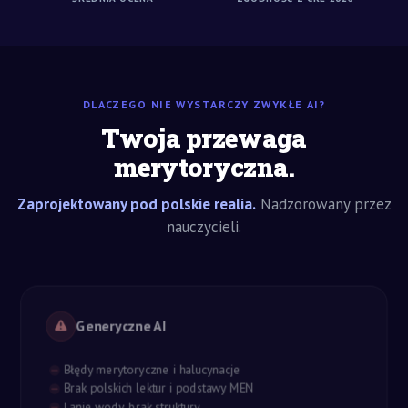
DLACZEGO NIE WYSTARCZY ZWYKŁE AI?
Twoja przewaga
merytoryczna.
Zaprojektowany pod polskie realia.
Nadzorowany przez
nauczycieli.
Generyczne AI
Błędy merytoryczne i halucynacje
Brak polskich lektur i podstawy MEN
Lanie wody, brak struktury