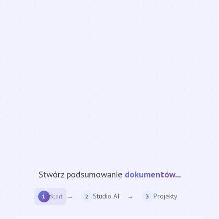
Stwórz podsumowanie
strony internetowej...
→
Studio AI
→
Projekty
1
Start
2
3