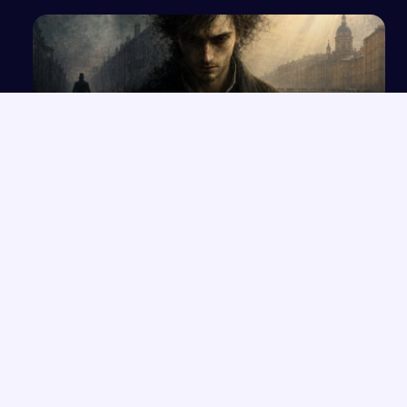
Walka człowieka ze słabościami na podstawie
„Zbrodni i kary”
NAJNOWSZE PRACE
Wolność czy determinizm – analiza ludzkiego losu na
→
przykładzie „Hamleta”
Opowieść o Benjaminiu i trudnych relacjach w hotelu Genevive
→
Bunt i samotność: rola jednostki w społeczeństwie w świetle
→
lektur