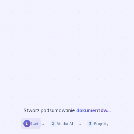
Stwórz podsumowanie
strony internetowej...
→
Studio AI
→
Projekty
1
Start
2
3