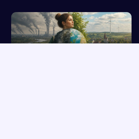
Klimat wokół nas: małe działania, wielkie
zmiany
NAJNOWSZE PRACE
Które konkretne wersety z rozdziałów 33-35 Księgi Izajasza
→
można zastosować współcześnie w życiu codziennym?
Opowiadanie o Bilbo Bagginsie i jego przyjaciołach z „Hobbita”
→
Opinia wychowawcy o uczennicy z zaburzeniami zachowania i
→
spektrum autyzmu