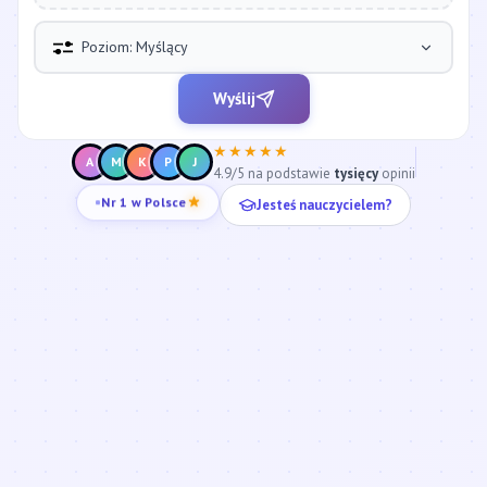
Poziom: Myślący
Wyślij
★★★★★
A
M
K
P
J
4.9/5 na podstawie
tysięcy
opinii
Jesteś nauczycielem?
Nr 1 w Polsce