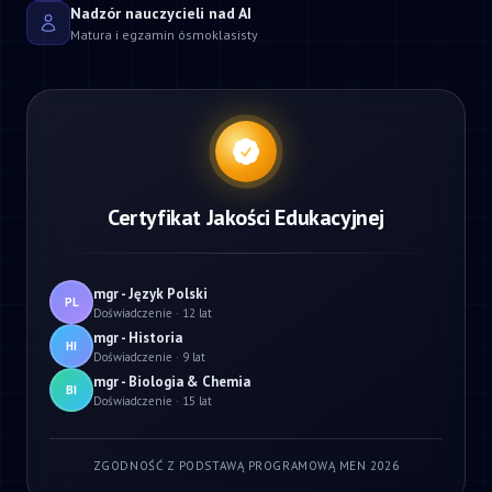
Nadzór nauczycieli nad AI
Matura i egzamin ósmoklasisty
Certyfikat Jakości Edukacyjnej
mgr - Język Polski
PL
Doświadczenie · 12 lat
mgr - Historia
HI
Doświadczenie · 9 lat
mgr - Biologia & Chemia
BI
Doświadczenie · 15 lat
ZGODNOŚĆ Z PODSTAWĄ PROGRAMOWĄ MEN 2026