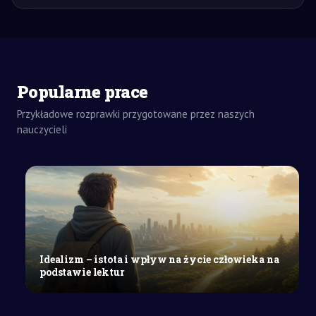
Popularne prace
Przykładowe rozprawki przygotowane przez naszych
nauczycieli
ZADANIA
DOMOWE
WYPRACOWANIE
Z HISTORII
SZKOŁY
Idealizm – istota i wpływ na życie człowieka na
ŚREDNIE
podstawie lektur
Wielka
koalicja
antyniemiecka