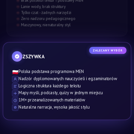
Brak polskich lektur i podstawy MEN
Lanie wody, brak struktury
Tylko czat - żadnych narzędzi
Zero nadzoru pedagogicznego
Maszynowy, nienaturalny styl
ZALECANY WYBÓR
ZSZYWKA
Polska podstawa programowa MEN
🇵🇱
Nadzór dyplomowanych nauczycieli i egzaminatorów
Logiczna struktura każdego tekstu
Mapy myśli, podcasty, quizy w jednym miejscu
1M+ przeanalizowanych materiałów
Naturalna narracja, wysoka jakość stylu