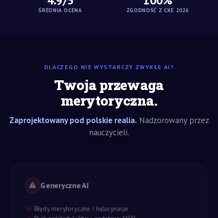
4.9/5
100%
ŚREDNIA OCENA
ZGODNOŚĆ Z CKE 2026
DLACZEGO NIE WYSTARCZY ZWYKŁE AI?
Twoja przewaga
merytoryczna.
Zaprojektowany pod polskie realia.
Nadzorowany przez
nauczycieli.
Generyczne AI
Błędy merytoryczne i halucynacje