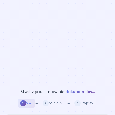
Stwórz podsumowanie
strony internetowej...
→
Studio AI
→
Projekty
1
Start
2
3