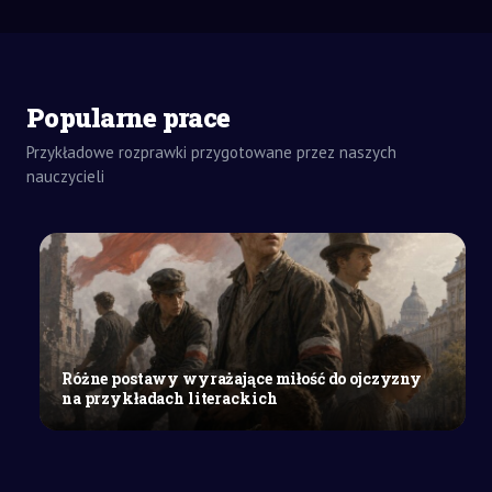
ZADANIA
Popularne prace
DOMOWE
ROZPRAWKA
Przykładowe rozprawki przygotowane przez naszych
SZKOŁY
nauczycieli
ŚREDNIE
Idealizm
–
istota
i
wpływ
na
życie
Różne postawy wyrażające miłość do ojczyzny
człowieka
na przykładach literackich
na
podstawie
lektur