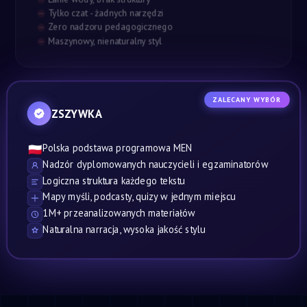
Tylko czat - żadnych narzędzi
Zero nadzoru pedagogicznego
Maszynowy, nienaturalny styl
ZALECANY WYBÓR
ZSZYWKA
Polska podstawa programowa MEN
🇵🇱
Nadzór dyplomowanych nauczycieli i egzaminatorów
Logiczna struktura każdego tekstu
Mapy myśli, podcasty, quizy w jednym miejscu
1M+ przeanalizowanych materiałów
Naturalna narracja, wysoka jakość stylu