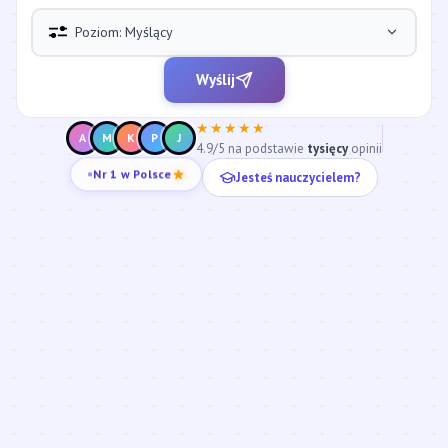
Poziom: Myślący
Wyślij
★★★★★
A
M
K
P
J
4.9/5 na podstawie
tysięcy
opinii
Jesteś nauczycielem?
Nr 1 w Polsce