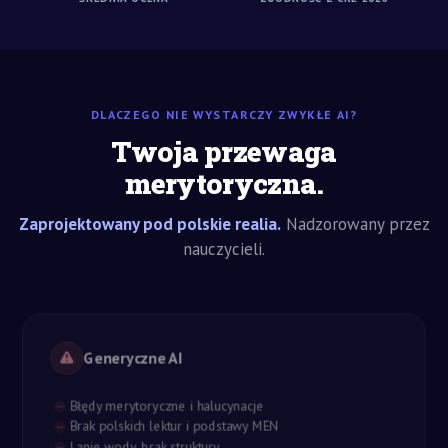
DLACZEGO NIE WYSTARCZY ZWYKŁE AI?
Twoja przewaga
merytoryczna.
Zaprojektowany pod polskie realia.
Nadzorowany przez
nauczycieli.
Generyczne AI
Błędy merytoryczne i halucynacje
Brak polskich lektur i podstawy MEN
Lanie wody, brak struktury