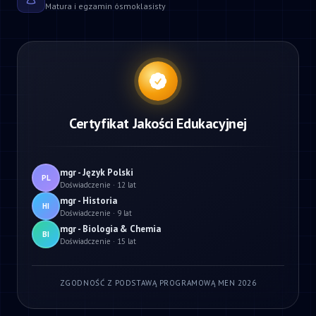
Matura i egzamin ósmoklasisty
Certyfikat Jakości Edukacyjnej
mgr - Język Polski
PL
Doświadczenie · 12 lat
mgr - Historia
HI
Doświadczenie · 9 lat
mgr - Biologia & Chemia
BI
Doświadczenie · 15 lat
ZGODNOŚĆ Z PODSTAWĄ PROGRAMOWĄ MEN 2026