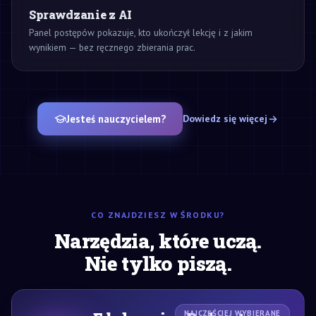
Sprawdzanie z AI
Panel postępów pokazuje, kto ukończył lekcję i z jakim
wynikiem — bez ręcznego zbierania prac.
Jesteś nauczycielem?
Dowiedz się więcej
CO ZNAJDZIESZ W ŚRODKU?
Narzędzia, które uczą.
Nie tylko piszą.
NAJCZĘŚCIEJ WYBIERANE