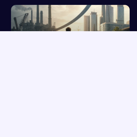
Transformacja gospodarki Polski: analiza dla
przedmiotu biznes i zarządzanie
NAJNOWSZE PRACE
Analiza scen z „Wesela” Stanisława Wyspiańskiego: Akt 1 i
→
relacje chłopów z inteligencją
Gospodarka II Rzeczypospolitej
→
Porozumienie o współpracy między gminą Golub-Dobrzyń a
→
PTTK