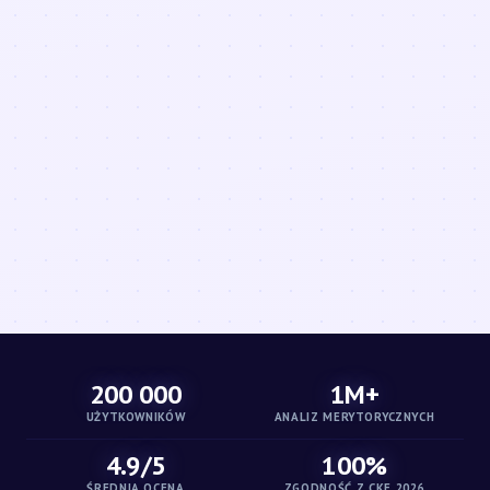
200 000
1M+
UŻYTKOWNIKÓW
ANALIZ MERYTORYCZNYCH
4.9/5
100%
ŚREDNIA OCENA
ZGODNOŚĆ Z CKE 2026