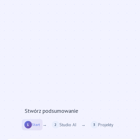
biznesplan..
Stwórzmy
→
Studio AI
→
Projekty
1
Start
2
3