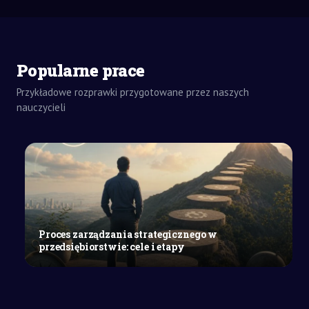
Popularne prace
Przykładowe rozprawki przygotowane przez naszych
ZADANIA
DOMOWE
nauczycieli
ROZPRAWKA
SZKOŁY
ŚREDNIE
Walka
człowieka
ze
słabościami
na
Proces zarządzania strategicznego w
podstawie
przedsiębiorstwie: cele i etapy
„Zbrodni
i
kary”