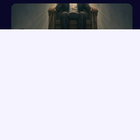
Wpływ władzy na człowieka na podstawie
„Makbeta” Williama Szekspira
NAJNOWSZE PRACE
Wolność czy determinizm – analiza ludzkiego losu na
→
przykładzie „Hamleta”
Opowieść o Benjaminiu i trudnych relacjach w hotelu Genevive
→
Bunt i samotność: rola jednostki w społeczeństwie w świetle
→
lektur
Sztuczna inteligencja (AI)
→