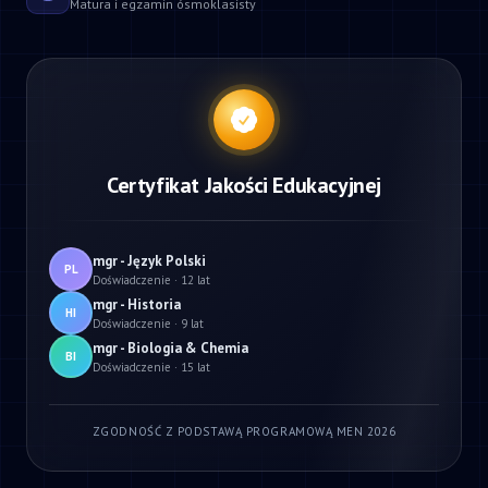
Matura i egzamin ósmoklasisty
Certyfikat Jakości Edukacyjnej
mgr - Język Polski
PL
Doświadczenie · 12 lat
mgr - Historia
HI
Doświadczenie · 9 lat
mgr - Biologia & Chemia
BI
Doświadczenie · 15 lat
ZGODNOŚĆ Z PODSTAWĄ PROGRAMOWĄ MEN 2026