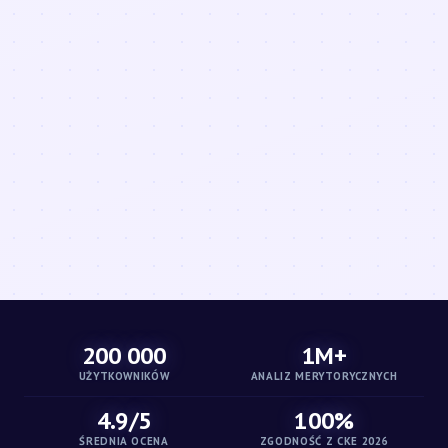
200 000
1M+
UŻYTKOWNIKÓW
ANALIZ MERYTORYCZNYCH
4.9/5
100%
ŚREDNIA OCENA
ZGODNOŚĆ Z CKE 2026