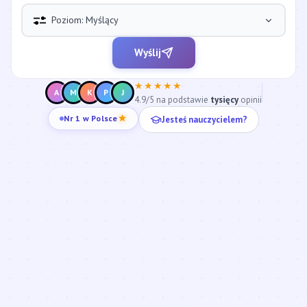
Poziom: Myślący
Wyślij
★★★★★
A
M
K
P
J
4.9/5 na podstawie
tysięcy
opinii
Nr 1 w Polsce
Jesteś nauczycielem?