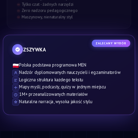
Tylko czat - żadnych narzędzi
Zero nadzoru pedagogicznego
Maszynowy, nienaturalny styl
ZALECANY WYBÓR
ZSZYWKA
Polska podstawa programowa MEN
🇵🇱
Nadzór dyplomowanych nauczycieli i egzaminatorów
Logiczna struktura każdego tekstu
Mapy myśli, podcasty, quizy w jednym miejscu
1M+ przeanalizowanych materiałów
Naturalna narracja, wysoka jakość stylu