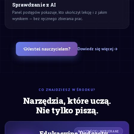
Sprawdzanie z AI
Panel postępów pokazuje, kto ukończył lekcję i z jakim
wynikiem — bez ręcznego zbierania prac.
Jesteś nauczycielem?
Dowiedz się więcej
CO ZNAJDZIESZ W ŚRODKU?
Narzędzia, które uczą.
Nie tylko piszą.
Edukacyjne Podcasty
NAJCZĘŚCIEJ WYBIERANE