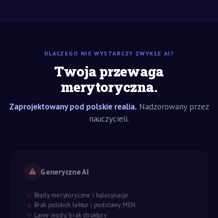
DLACZEGO NIE WYSTARCZY ZWYKŁE AI?
Twoja przewaga
merytoryczna.
Zaprojektowany pod polskie realia.
Nadzorowany przez
nauczycieli.
Generyczne AI
Błędy merytoryczne i halucynacje
Brak polskich lektur i podstawy MEN
Lanie wody, brak struktury