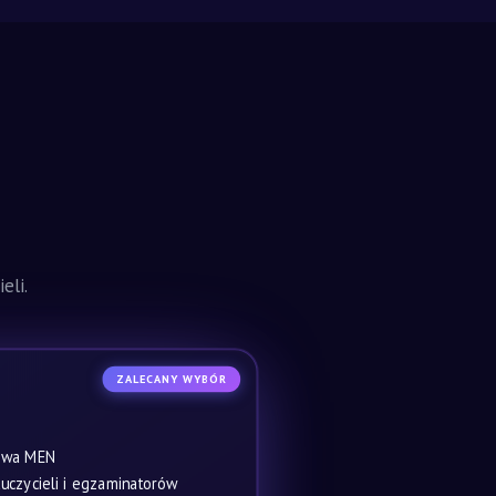
eli.
ZALECANY WYBÓR
owa MEN
czycieli i egzaminatorów