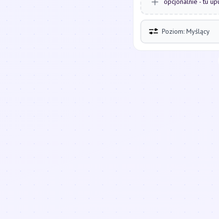
opcjonalnie - tu up
Poziom: Myślący