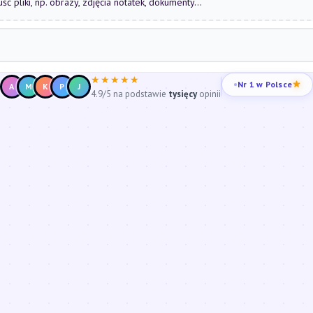
uść pliki, np. obrazy, zdjęcia notatek, dokumenty...
★★★★★
Nr 1 w Polsce
A
M
K
P
J
4.9/5 na podstawie
tysięcy
opinii