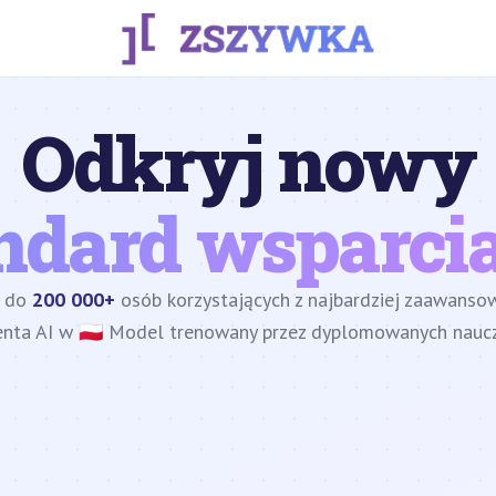
Odkryj nowy
ndard wsparcia
z do
200 000+
osób korzystających z najbardziej zaawans
enta AI w 🇵🇱 Model trenowany przez dyplomowanych nauczy