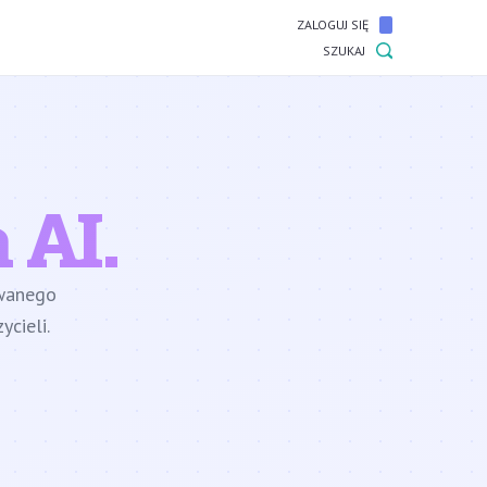
ZALOGUJ SIĘ
SZUKAJ
 AI.
owanego
cieli.