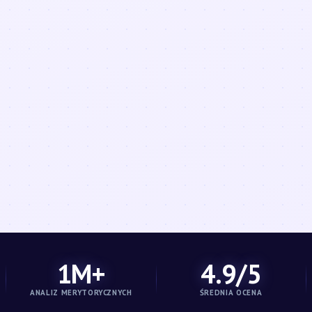
1M+
4.9/5
ANALIZ MERYTORYCZNYCH
ŚREDNIA OCENA