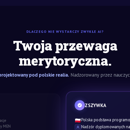
DLACZEGO NIE WYSTARCZY ZWYKŁE AI?
Twoja przewaga
merytoryczna.
rojektowany pod polskie realia.
Nadzorowany przez nauczyci
ZSZYWKA
Polska podstawa program
🇵🇱
acje
awy MEN
Nadzór dyplomowanych nau