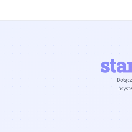
sta
Dołąc
asyst