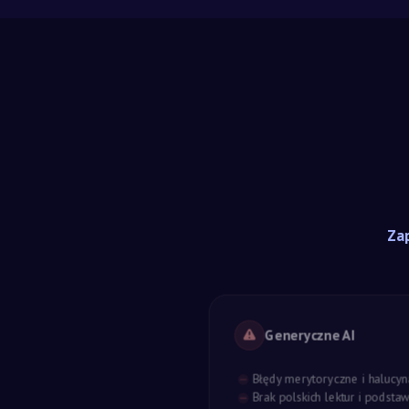
Zap
Generyczne AI
Błędy merytoryczne i halucyn
Brak polskich lektur i podst