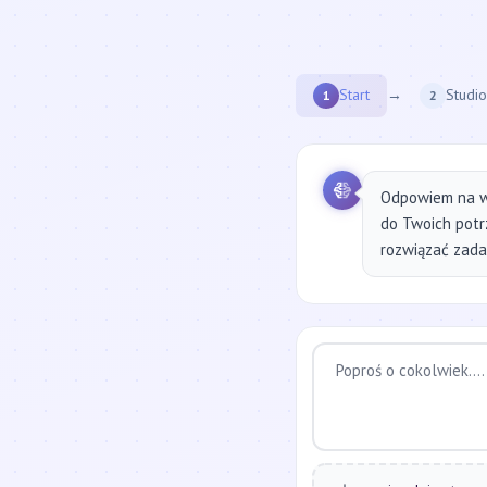
Start
→
Studio
1
2
Odpowiem na w
do Twoich potr
rozwiązać zadan