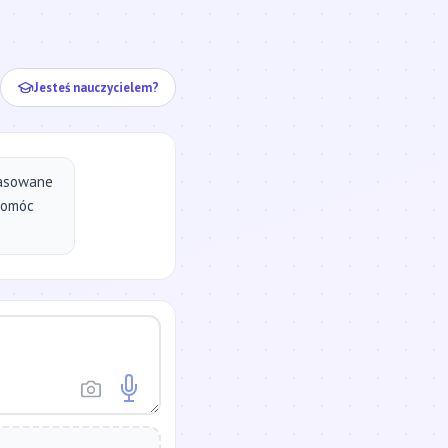
ej...
Jesteś nauczycielem?
pasowane
pomóc