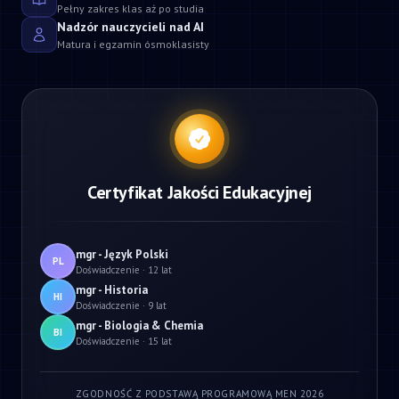
Pełny zakres klas aż po studia
Nadzór nauczycieli nad AI
Matura i egzamin ósmoklasisty
Certyfikat Jakości Edukacyjnej
mgr - Język Polski
PL
Doświadczenie · 12 lat
mgr - Historia
HI
Doświadczenie · 9 lat
mgr - Biologia & Chemia
BI
Doświadczenie · 15 lat
ZGODNOŚĆ Z PODSTAWĄ PROGRAMOWĄ MEN 2026