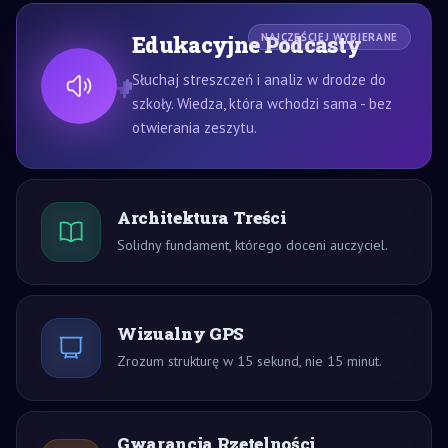
Edukacyjne Podcasty
NAJCZĘŚCIEJ WYBIERANE
Słuchaj streszczeń i analiz w drodze do
szkoły. Wiedza, która wchodzi sama - bez
otwierania zeszytu.
Architektura Treści
Solidny fundament, którego doceni auczyciel.
Wizualny GPS
Zrozum strukturę w 15 sekund, nie 15 minut.
Gwarancja Rzetelności