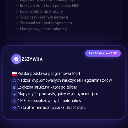
Brak polskich lektur i podstawy MEN
Lanie wody, brak struktury
Tylko czat - żadnych narzędzi
Zero nadzoru pedagogicznego
Maszynowy, nienaturalny styl
ZALECANY WYBÓR
ZSZYWKA
Polska podstawa programowa MEN
🇵🇱
Nadzór dyplomowanych nauczycieli i egzaminatorów
Logiczna struktura każdego tekstu
Mapy myśli, podcasty, quizy w jednym miejscu
1M+ przeanalizowanych materiałów
Naturalna narracja, wysoka jakość stylu