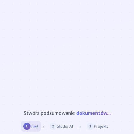
Stwórz podsumowanie
strony internetowej...
→
Studio AI
→
Projekty
1
Start
2
3