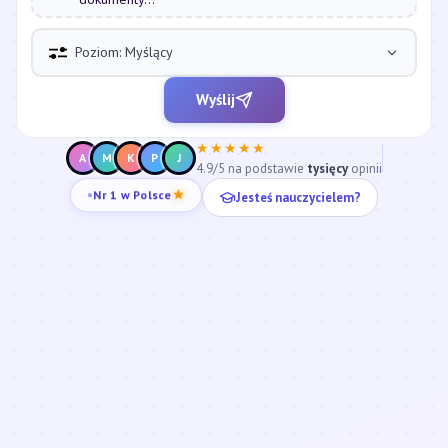
Poziom: Myślący
Wyślij
★★★★★
A
M
K
P
J
4.9/5 na podstawie
tysięcy
opinii
Jesteś nauczycielem?
Nr 1 w Polsce