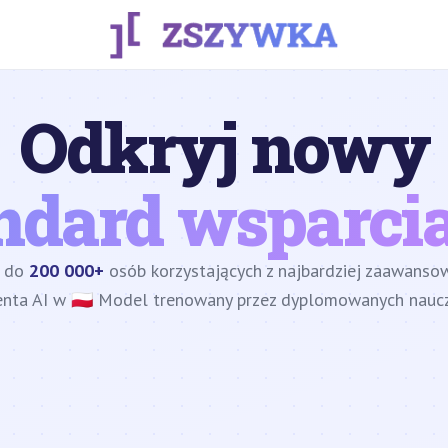
Odkryj nowy
ndard wsparcia
z do
200 000+
osób korzystających z najbardziej zaawans
enta AI w 🇵🇱 Model trenowany przez dyplomowanych nauczy