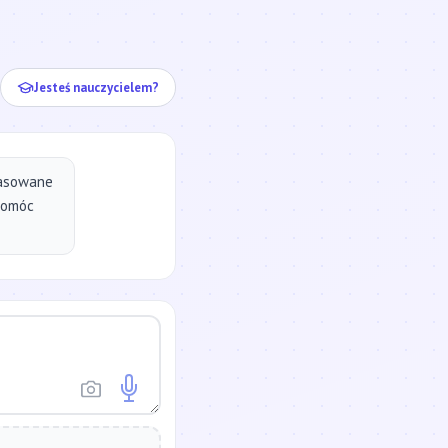
ej...
Jesteś nauczycielem?
pasowane
pomóc