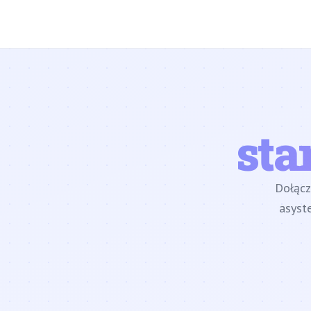
sta
Dołąc
asyst