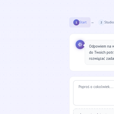
Start
→
Studio
1
2
Odpowiem na w
do Twoich potr
rozwiązać zadan