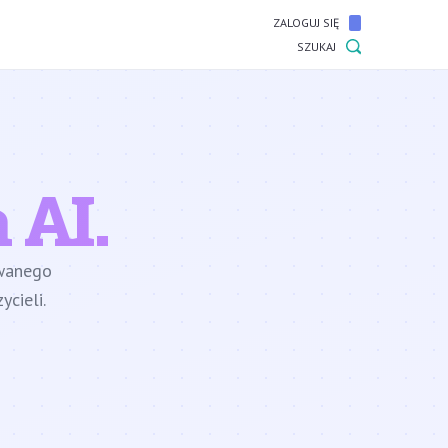
ZALOGUJ SIĘ
SZUKAJ
 AI.
owanego
cieli.