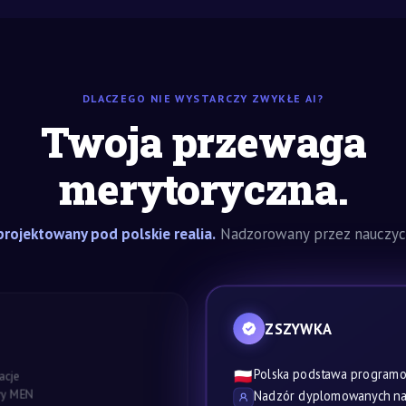
DLACZEGO NIE WYSTARCZY ZWYKŁE AI?
Twoja przewaga
merytoryczna.
rojektowany pod polskie realia.
Nadzorowany przez nauczyci
ZSZYWKA
Polska podstawa program
🇵🇱
acje
awy MEN
Nadzór dyplomowanych nau