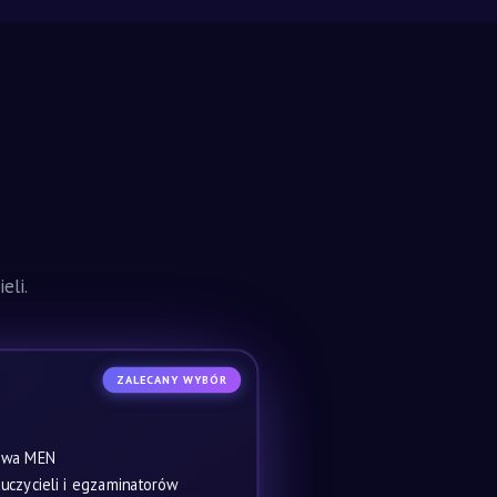
eli.
ZALECANY WYBÓR
owa MEN
czycieli i egzaminatorów