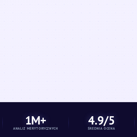
1M+
4.9/5
ANALIZ MERYTORYCZNYCH
ŚREDNIA OCENA