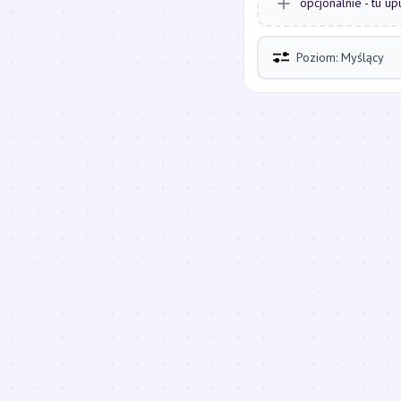
opcjonalnie - tu up
Poziom: Myślący