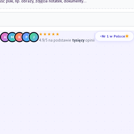
uść pliki, np. obrazy, zdjęcia notatek, dokumenty...
★★★★★
Nr 1 w Polsce
A
M
K
P
J
4.9/5 na podstawie
tysięcy
opinii