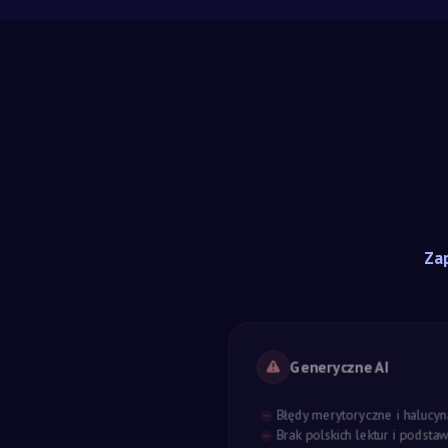
Zap
Generyczne AI
Błędy merytoryczne i halucyn
Brak polskich lektur i podst