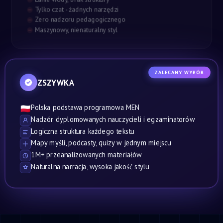
Tylko czat - żadnych narzędzi
Zero nadzoru pedagogicznego
Maszynowy, nienaturalny styl
ZALECANY WYBÓR
ZSZYWKA
Polska podstawa programowa MEN
🇵🇱
Nadzór dyplomowanych nauczycieli i egzaminatorów
Logiczna struktura każdego tekstu
Mapy myśli, podcasty, quizy w jednym miejscu
1M+ przeanalizowanych materiałów
Naturalna narracja, wysoka jakość stylu