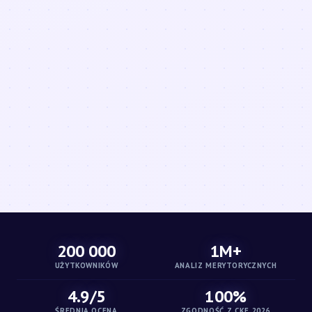
200 000
1M+
UŻYTKOWNIKÓW
ANALIZ MERYTORYCZNYCH
4.9/5
100%
ŚREDNIA OCENA
ZGODNOŚĆ Z CKE 2026