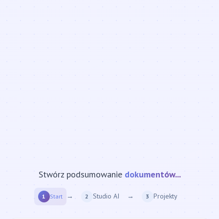
Stwórz podsumowanie
strony internetowej...
→
Studio AI
→
Projekty
1
Start
2
3