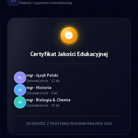
Matura i egzamin ósmoklasisty
Certyfikat Jakości Edukacyjnej
mgr - Język Polski
PL
Doświadczenie · 12 lat
mgr - Historia
HI
Doświadczenie · 9 lat
mgr - Biologia & Chemia
BI
Doświadczenie · 15 lat
ZGODNOŚĆ Z PODSTAWĄ PROGRAMOWĄ MEN 2026