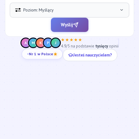
Poziom: Myślący
Wyślij
★★★★★
A
M
K
P
J
4.9/5 na podstawie
tysięcy
opinii
Jesteś nauczycielem?
Nr 1 w Polsce