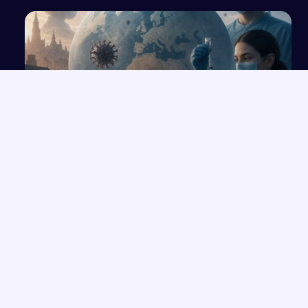
Zwalczanie pandemii COVID-19 w Polsce i na
świecie
NAJNOWSZE PRACE
Wolność czy determinizm – analiza ludzkiego losu na
→
przykładzie „Hamleta”
Opowieść o Benjaminiu i trudnych relacjach w hotelu Genevive
→
Bunt i samotność: rola jednostki w społeczeństwie w świetle
→
lektur