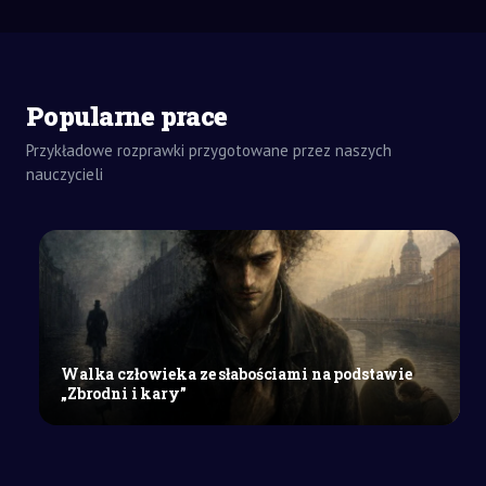
Popularne prace
Przykładowe rozprawki przygotowane przez naszych
nauczycieli
ZADANIA
DOMOWE
WYPRACOWANIE
SZKOŁY
ŚREDNIE
Wypracowanie
na
wybrany
Walka człowieka ze słabościami na podstawie
temat
„Zbrodni i kary”
z
języka
polskiego