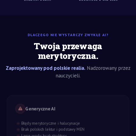
DLACZEGO NIE WYSTARCZY ZWYKŁE AI?
Twoja przewaga
merytoryczna.
Zaprojektowany pod polskie realia.
Nadzorowany przez
nauczycieli.
Generyczne AI
Błędy merytoryczne i halucynacje
Brak polskich lektur i podstawy MEN
Lanie wody, brak struktury