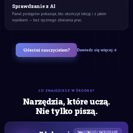
Sprawdzanie z AI
Panel postępów pokazuje, kto ukończył lekcję i z jakim
wynikiem — bez ręcznego zbierania prac.
Jesteś nauczycielem?
Dowiedz się więcej
CO ZNAJDZIESZ W ŚRODKU?
Narzędzia, które uczą.
Nie tylko piszą.
NAJCZĘŚCIEJ WYBIERANE