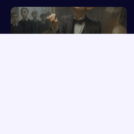
Długa i rozbudowana odpowiedź oraz analiza
załączonych pytań
NAJNOWSZE PRACE
Rola przeznaczenia w kreacji świata przedstawionego na
→
podstawie twórczości Orzeszkowej
Przemówienie o wrażliwości i uważności, które zmieniają życie
→
Człowiek „Zlagrowany” jako ofiara systemu w „Proszę państwa
→
do gazu”