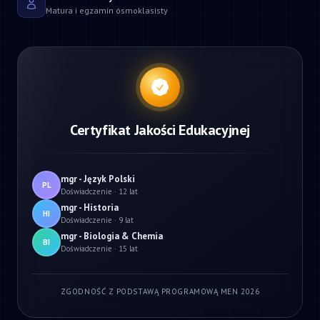
Matura i egzamin ósmoklasisty
Certyfikat Jakości Edukacyjnej
mgr - Język Polski
PL
Doświadczenie · 12 lat
mgr - Historia
HI
Doświadczenie · 9 lat
mgr - Biologia & Chemia
BI
Doświadczenie · 15 lat
ZGODNOŚĆ Z PODSTAWĄ PROGRAMOWĄ MEN 2026