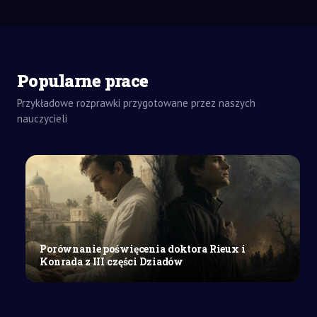
ZADANIA
Popularne prace
DOMOWE
ROZPRAWKA
Przykładowe rozprawki przygotowane przez naszych
SZKOŁY
nauczycieli
ŚREDNIE
Marzenia
o
lepszym
świecie
a
rzeczywistość
w
Porównanie poświęcenia doktora Rieux i
literaturze
Konrada z III części Dziadów
epickiej
i
dramatycznej