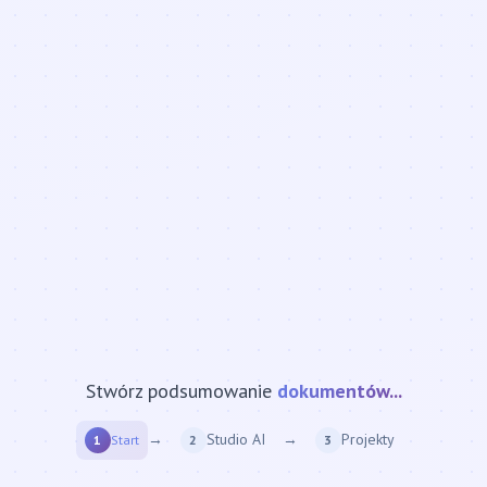
Stwórz podsumowanie
strony internetowej...
→
Studio AI
→
Projekty
1
Start
2
3