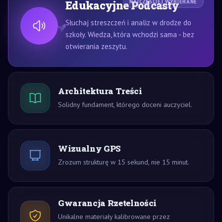
Edukacyjne Podcasty
NAJCZĘŚCIEJ WYBIERANE
Słuchaj streszczeń i analiz w drodze do
szkoły. Wiedza, która wchodzi sama - bez
otwierania zeszytu.
Architektura Treści
Solidny fundament, którego doceni auczyciel.
Wizualny GPS
Zrozum strukturę w 15 sekund, nie 15 minut.
Gwarancja Rzetelności
Unikalne materiały kalibrowane przez