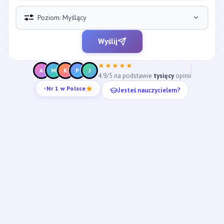
Poziom: Myślący
Wyślij
★★★★★
A
M
K
P
J
4.9/5 na podstawie
tysięcy
opinii
Jesteś nauczycielem?
Nr 1 w Polsce