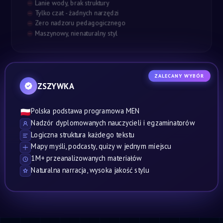
Lanie wody, brak struktury
Tylko czat - żadnych narzędzi
Zero nadzoru pedagogicznego
Maszynowy, nienaturalny styl
ZALECANY WYBÓR
ZSZYWKA
Polska podstawa programowa MEN
🇵🇱
Nadzór dyplomowanych nauczycieli i egzaminatorów
Logiczna struktura każdego tekstu
Mapy myśli, podcasty, quizy w jednym miejscu
1M+ przeanalizowanych materiałów
Naturalna narracja, wysoka jakość stylu