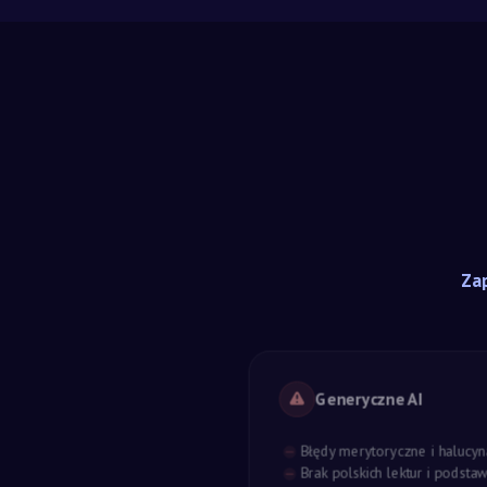
Zap
Generyczne AI
Błędy merytoryczne i halucyn
Brak polskich lektur i podst