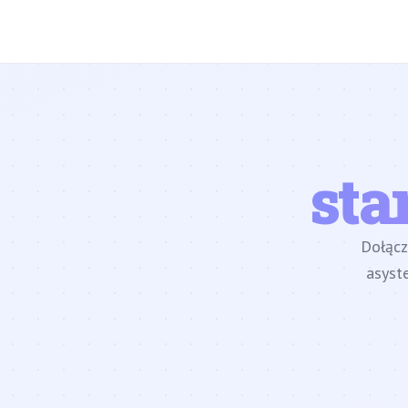
sta
Dołąc
asyst