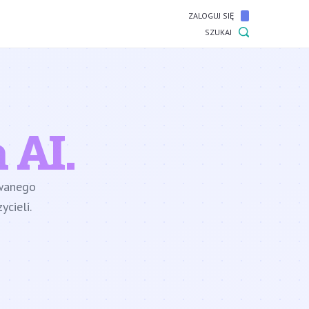
ZALOGUJ SIĘ
SZUKAJ
 AI.
owanego
cieli.