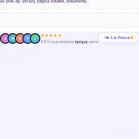
uść pliki, np. obrazy, zdjęcia notatek, dokumenty...
★★★★★
Nr 1 w Polsce
A
M
K
P
J
4.9/5 na podstawie
tysięcy
opinii