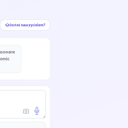
ej...
Jesteś nauczycielem?
pasowane
pomóc