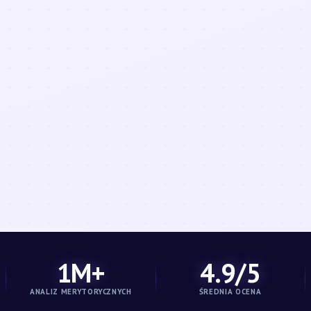
1M+
4.9/5
ANALIZ MERYTORYCZNYCH
ŚREDNIA OCENA