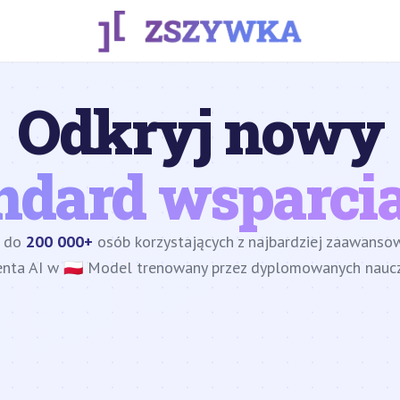
Odkryj nowy
ndard wsparcia
z do
200 000+
osób korzystających z najbardziej zaawans
enta AI w 🇵🇱 Model trenowany przez dyplomowanych nauczy