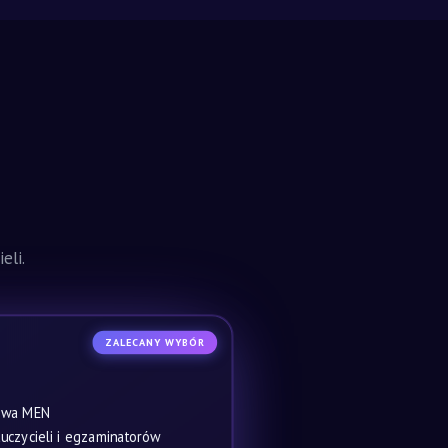
eli.
ZALECANY WYBÓR
owa MEN
czycieli i egzaminatorów