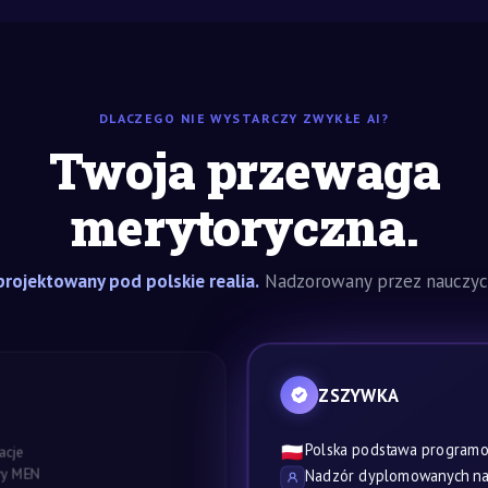
DLACZEGO NIE WYSTARCZY ZWYKŁE AI?
Twoja przewaga
merytoryczna.
rojektowany pod polskie realia.
Nadzorowany przez nauczyci
ZSZYWKA
Polska podstawa program
🇵🇱
acje
awy MEN
Nadzór dyplomowanych nau