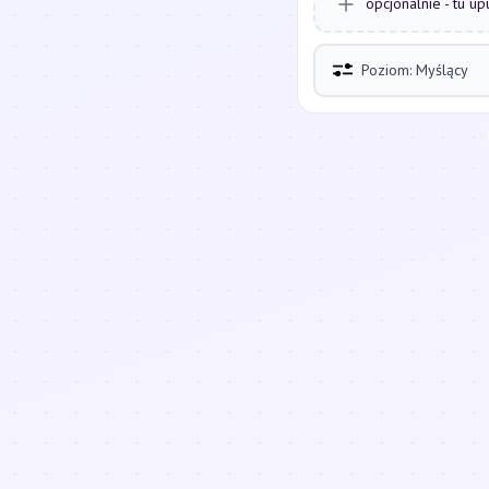
opcjonalnie - tu up
Poziom: Myślący