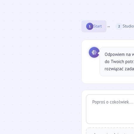
Start
→
Studio
1
2
Odpowiem na w
do Twoich potr
rozwiązać zadan