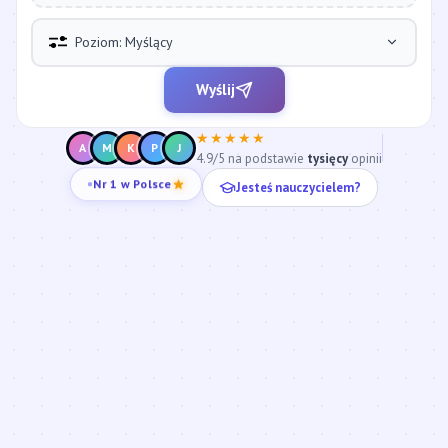
Poziom: Myślący
Wyślij
★★★★★
A
M
K
P
J
4.9/5 na podstawie
tysięcy
opinii
Jesteś nauczycielem?
Nr 1 w Polsce