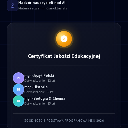
Nadzór nauczycieli nad AI
Matura i egzamin ósmoklasisty
Certyfikat Jakości Edukacyjnej
mgr - Język Polski
PL
Doświadczenie · 12 lat
mgr - Historia
HI
Doświadczenie · 9 lat
mgr - Biologia & Chemia
BI
Doświadczenie · 15 lat
ZGODNOŚĆ Z PODSTAWĄ PROGRAMOWĄ MEN 2026