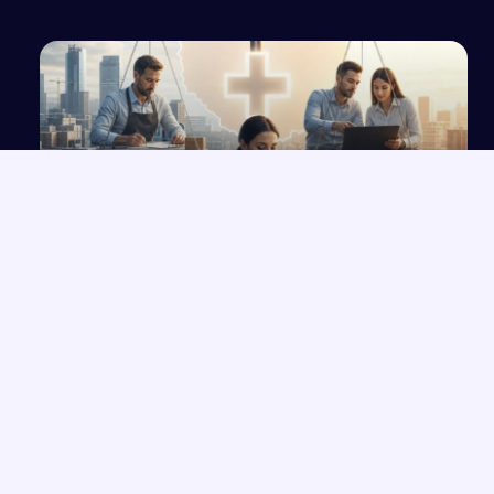
Ocena skutków reformy składki zdrowotnej w
Polskim Ładzie
NAJNOWSZE PRACE
Które konkretne wersety z rozdziałów 33-35 Księgi Izajasza
→
można zastosować współcześnie w życiu codziennym?
Opowiadanie o Bilbo Bagginsie i jego przyjaciołach z „Hobbita”
→
Opinia wychowawcy o uczennicy z zaburzeniami zachowania i
→
spektrum autyzmu