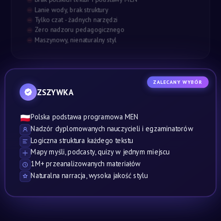
Lanie wody, brak struktury
Tylko czat - żadnych narzędzi
Zero nadzoru pedagogicznego
Maszynowy, nienaturalny styl
ZALECANY WYBÓR
ZSZYWKA
Polska podstawa programowa MEN
🇵🇱
Nadzór dyplomowanych nauczycieli i egzaminatorów
Logiczna struktura każdego tekstu
Mapy myśli, podcasty, quizy w jednym miejscu
1M+ przeanalizowanych materiałów
Naturalna narracja, wysoka jakość stylu