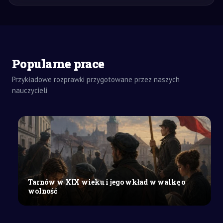
Popularne prace
Przykładowe rozprawki przygotowane przez naszych
nauczycieli
ZADANIA
DOMOWE
LIST
SZKOŁY
ŚREDNIE
Odwołanie
od
orzeczenia
o
Tarnów w XIX wieku i jego wkład w walkę o
niepełnosprawności
wolność
dotyczącego
potrzeby
pomocy