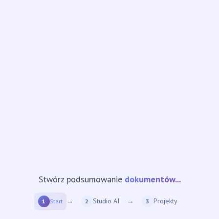
Stwórz podsumowanie
strony internetowej...
→
Studio AI
→
Projekty
1
Start
2
3