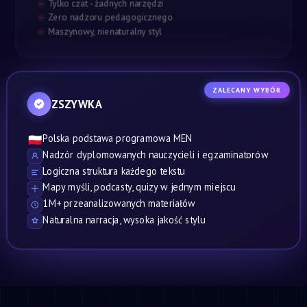
Tylko czat - żadnych narzędzi
Zero nadzoru pedagogicznego
Maszynowy, nienaturalny styl
ZALECANY WYBÓR
ZSZYWKA
Polska podstawa programowa MEN
🇵🇱
Nadzór dyplomowanych nauczycieli i egzaminatorów
Logiczna struktura każdego tekstu
Mapy myśli, podcasty, quizy w jednym miejscu
1M+ przeanalizowanych materiałów
Naturalna narracja, wysoka jakość stylu