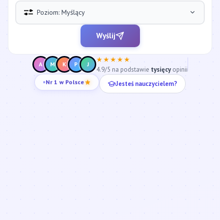
Poziom: Myślący
Wyślij
★★★★★
A
M
K
P
J
4.9/5 na podstawie
tysięcy
opinii
Jesteś nauczycielem?
Nr 1 w Polsce