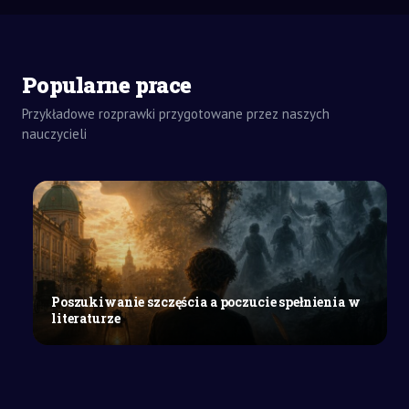
ZADANIA
DOMOWE
Popularne prace
ROZPRAWKA
SZKOŁY
Przykładowe rozprawki przygotowane przez naszych
ŚREDNIE
nauczycieli
W
jaki
sposób
i
po
co
w
literaturze
Poszukiwanie szczęścia a poczucie spełnienia w
realizuje
literaturze
się
konwencję
symboliczną?