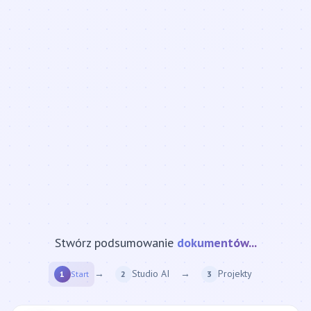
Stwórz podsumowanie
strony internetowej...
→
Studio AI
→
Projekty
1
Start
2
3