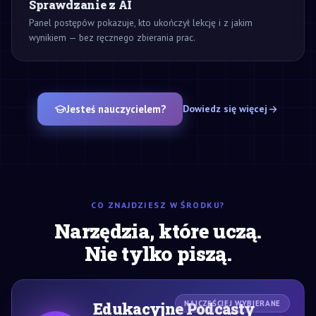
Sprawdzanie z AI
Panel postępów pokazuje, kto ukończył lekcję i z jakim
wynikiem — bez ręcznego zbierania prac.
Jesteś nauczycielem?
Dowiedz się więcej
CO ZNAJDZIESZ W ŚRODKU?
Narzędzia, które uczą.
Nie tylko piszą.
Edukacyjne Podcasty
NAJCZĘŚCIEJ WYBIERANE