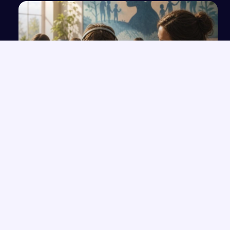
Dziecko ze spektrum autyzmu w szkole
NAJNOWSZE PRACE
Placówki resocjalizacyjne dla nieletnich w Polsce –
→
charakterystyka
Archetyp ofiary i wygnańca w literaturze: analiza na podstawie
→
lektur
Pogłębiona charakterystyka Hamleta z cytatami i oceną postaci
→
Obchody Świąt Wielkiej Nocy od Środy Popielcowej do Bożego
→