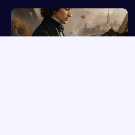
Fryderyk Chopin
NAJNOWSZE PRACE
Etyczny wymiar pracy wychowawcy
→
Zachowania etyczne i nieetyczne w biznesie – analiza
→
problemu
Wierność przyjacielowi jako wartość w literaturze: analiza
→
wybranych dzieł