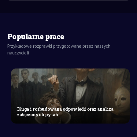
Popularne prace
ZADANIA
DOMOWE
Przykładowe rozprawki przygotowane przez naszych
WYPRACOWANIE
nauczycieli
SZKOŁA
WYŻSZA
Plan
opieki
pielęgniarskiej
u
pacjenta
hemodializowanego
Długa i rozbudowana odpowiedź oraz analiza
z
załączonych pytań
powodu
ostrej
niewydolności...