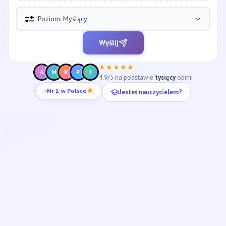
Poziom: Myślący
Wyślij
★★★★★
A
M
K
P
J
4.9/5 na podstawie
tysięcy
opinii
Jesteś nauczycielem?
Nr 1 w Polsce