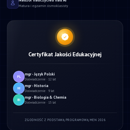
Nadzór nauczycieli nad AI
Matura i egzamin ósmoklasisty
Certyfikat Jakości Edukacyjnej
mgr - Język Polski
PL
Doświadczenie · 12 lat
mgr - Historia
HI
Doświadczenie · 9 lat
mgr - Biologia & Chemia
BI
Doświadczenie · 15 lat
ZGODNOŚĆ Z PODSTAWĄ PROGRAMOWĄ MEN 2026