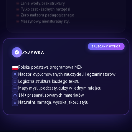
Lanie wody, brak struktury
Tylko czat - żadnych narzędzi
Zero nadzoru pedagogicznego
Maszynowy, nienaturalny styl
ZALECANY WYBÓR
ZSZYWKA
Polska podstawa programowa MEN
🇵🇱
Nadzór dyplomowanych nauczycieli i egzaminatorów
Logiczna struktura każdego tekstu
Mapy myśli, podcasty, quizy w jednym miejscu
1M+ przeanalizowanych materiałów
Naturalna narracja, wysoka jakość stylu