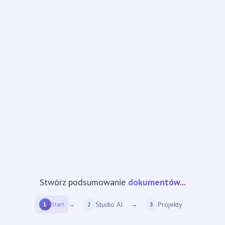
Stwórz podsumowanie
strony internetowej...
→
Studio AI
→
Projekty
1
Start
2
3